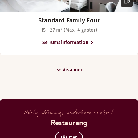
2
Standard Family Four
15 - 27 m² (Max. 4 gäster)
Se rumsinformation
Visa mer
Härlig stämning, underbara smaker!
Restaurang
Läs mer