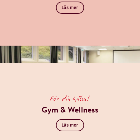
Läs mer
För din hälsa!
Gym & Wellness
Läs mer