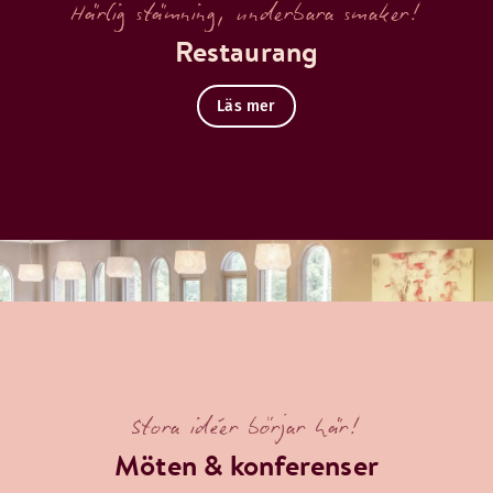
Härlig stämning, underbara smaker!
Restaurang
Läs mer
Stora idéer börjar här!
Möten & konferenser