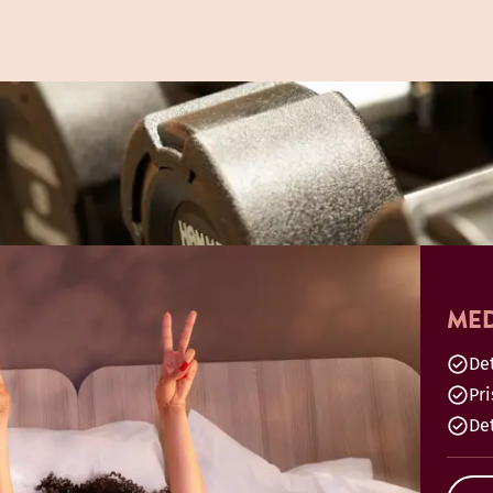
MED
Det
Pr
De