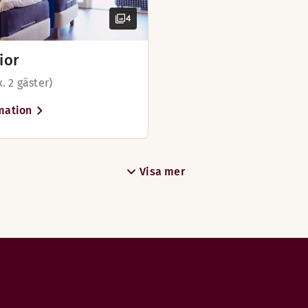
4
ior
. 2 gäster)
mation
Visa mer