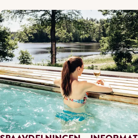
Fre efter kl. 14.00, lör–sön, mitt i veckan semester och hö
Mån–fre till kl. 14.00
Mån–Tho efter kl. 14.00
Fre efter kl. 14.00, lör–sön, mitt i veckan semester och hö
* Högsäsong inkluderar vinterlov/sportlov (vecka 8–9), påsk t
** Rabatterade grupper inkluderar 13–17-åringar, pensionärer
ett beslut om utbetalning av arbetslöshetsersättning som