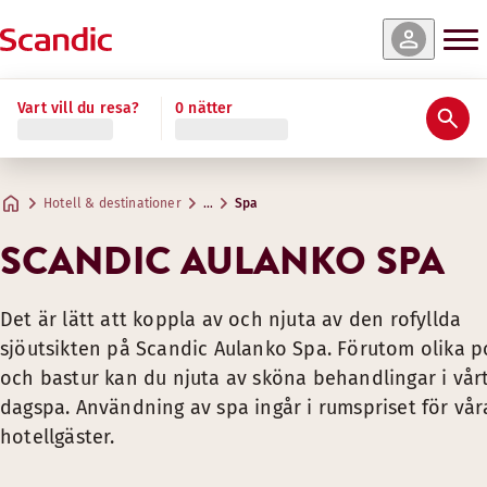
Vart vill du resa?
0 nätter
Prislista för spaavdelningen, dagbesöka
Day Spa
Vattengympa
Simskola och babysimlektioner
SPAPRISER FÖR SCANDIC AUL
VÄLMÅENDE OCH GLÄDJE
Vattengymnastiken genomförs med högkvalitativ virtuell utru
Du hittar mer information och priser på
marixir.fi
(in Finnish)
Hotell & destinationer
…
Spa
Vår personal kan förse dig med och hjälpa dig att använda
SCANDIC AULANKO SPA
Som Scandic Friends-medlem
På Scandic Aulanko spahotell kan du njuta av olika ansikts
får du 10 % rabatt på spabilje
TJÄNSTER
Det är lätt att koppla av och njuta av den rofyllda
sjöutsikten på Scandic Aulanko Spa. Förutom olika p
Massage
och bastur kan du njuta av sköna behandlingar i vår
Ansiktsbehandlingar
dagspa. Användning av spa ingår i rumspriset för vår
Mån–fre till kl. 14.00
Spabehandlingar
hotellgäster.
Pedikyr
Mån–Tho efter kl. 14.00