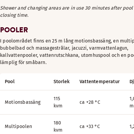
Shower and changing areas are in use 30 minutes after pool
closing time.
10-kort
POOLER
I poolområdet finns en 25 m lång motionsbassäng, en mult
Kortet med 10 besök är giltigt i 12 månader från inköpsdatu
bubbelbad och massagestrålar, jacuzzi, varmvattenlagun,
kallvattenpooler, vattenrutschkana, utomhuspool och en po
*** Familjebiljett: 2 vuxna och 2–3 barn
lämplig för småbarn.
Kostnadsfritt för barn under 3 år samt vårdare och ledsagar
Du kan använda Edenred Virike, Epassi, Smartum eller TYKY
Pool
Storlek
Vattentemperatur
D
115
1,
Motionsbassäng
ca +28 °C
kvm
180
Multipoolen
ca +33 °C
1
kvm