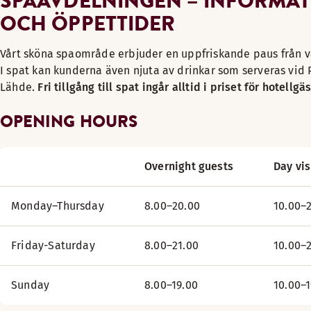
SPAAVDELNINGEN – INFORMA
OCH ÖPPETTIDER
ett arbetslöshetsintyg eller ett integrationsintyg som i
Ett intyg utskrivet från TE servicecenters e-tjänstsidor ”O
Vårt sköna spaområde erbjuder en uppfriskande paus från 
arbetslöshetsintyg i elektronisk form
I spat kan kunderna även njuta av drinkar som serveras vid 
Lähde.
Fri tillgång till spat ingår alltid i priset för hotellgä
Ett kundkort från en arbetsförmedling eller ett anställningsp
OPENING HOURS
*** Familjebiljett: 2 vuxna och 2–3 barn
SÄSONGS- OCH MÅNADSKORT
Overnight guests
Day vis
Monday–Thursday
8.00–20.00
10.00–
10-kort
Friday-Saturday
8.00–21.00
10.00–
Månadskort
Sunday
8.00–19.00
10.00–1