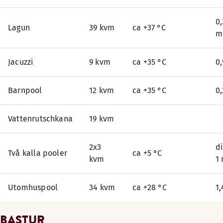
0,
Lagun
39 kvm
ca +37 °C
Jacuzzi
9 kvm
ca +35 °C
0
Barnpool
12 kvm
ca +35 °C
0
Vattenrutschkana
19 kvm
2x3
d
Två kalla pooler
ca +5 °C
kvm
1
Utomhuspool
34 kvm
ca +28 °C
1
BASTUR