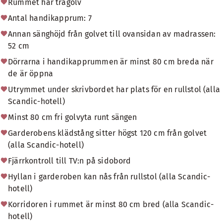
Rummet har trägolv
Antal handikapprum: 7
Annan sänghöjd från golvet till ovansidan av madrassen:
52 cm
Dörrarna i handikapprummen är minst 80 cm breda när
de är öppna
Utrymmet under skrivbordet har plats för en rullstol (alla
Scandic-hotell)
Minst 80 cm fri golvyta runt sängen
Garderobens klädstång sitter högst 120 cm från golvet
(alla Scandic-hotell)
Fjärrkontroll till TV:n på sidobord
Hyllan i garderoben kan nås från rullstol (alla Scandic-
hotell)
Korridoren i rummet är minst 80 cm bred (alla Scandic-
hotell)