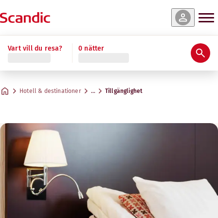
Vart vill du resa?
0 nätter
Hotell & destinationer
…
Tillgänglighet