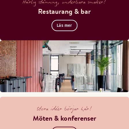
Härlig stämning, underbara smaker!
Restaurang & bar
Läs mer
Stora idéer börjar här!
Möten & konferenser