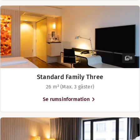
Visa mer
Sängalternativ
I mån av tillgänglighet
Plats för upp till 4 personer
11
Standard Family Three
26 m² (Max. 3 gäster)
Se rumsinformation