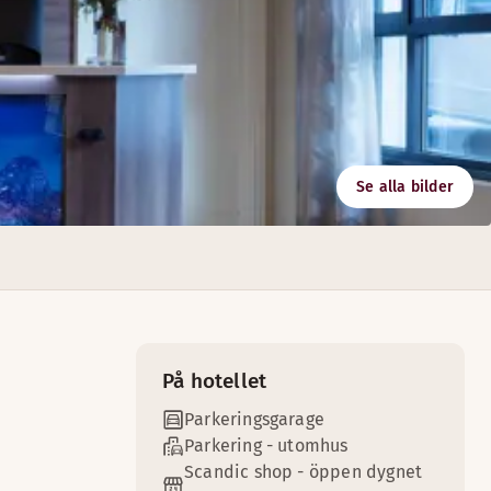
Se alla bilder
 fika/pauslounge på ca. 100m2 i anslutning till konferensrum
På hotellet
Parkeringsgarage
Parkering - utomhus
Scandic shop - öppen dygnet