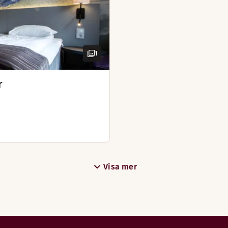
Strykjärn och stry
Skrivbord och stol
Hårtork
1
r
Visa mer