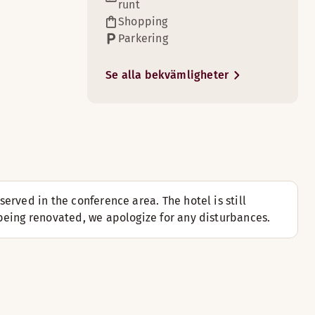
runt
Shopping
Parkering
4
.
Se alla bekvämligheter
bonus.
erved in the conference area. The hotel is still
1
being renovated, we apologize for any disturbances.
kra och varierad frukost väntar på dig när du vaknar.