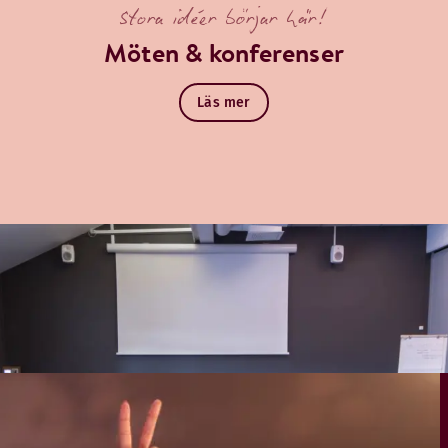
Stora idéer börjar här!
Möten & konferenser
Läs mer