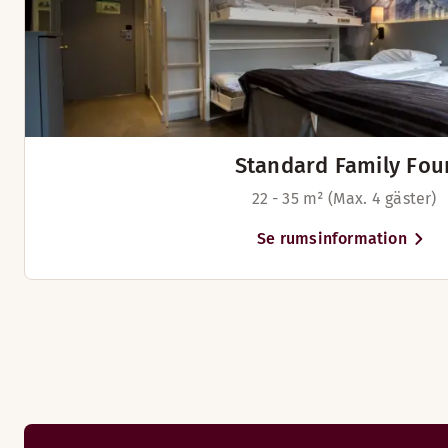
Skrivbord
Sittgrupp (tillgänglig i vissa rum)
TV
Sängalternativ
I mån av tillgänglighet
Standard Family Fou
Plats för upp till 4 personer
22 - 35 m² (Max. 4 gäster)
Se rumsinformation