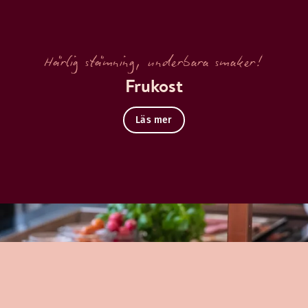
Härlig stämning, underbara smaker!
Frukost
Läs mer