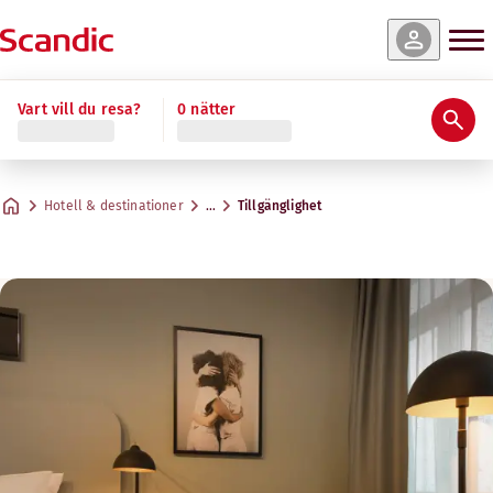
Vart vill du resa?
0 nätter
Hotell & destinationer
…
Tillgänglighet