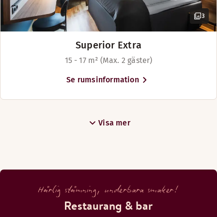
Brunch
3
Banquet brochure DAN
Superior Extra
Banquet brochure ENG
15 - 17 m² (Max. 2 gäster)
Lunch menu
Se rumsinformation
Joined Christmas party 2026
Christmas party 2026
Visa mer
Upptä
Härlig stämning, underbara smaker!
Restaurang & bar