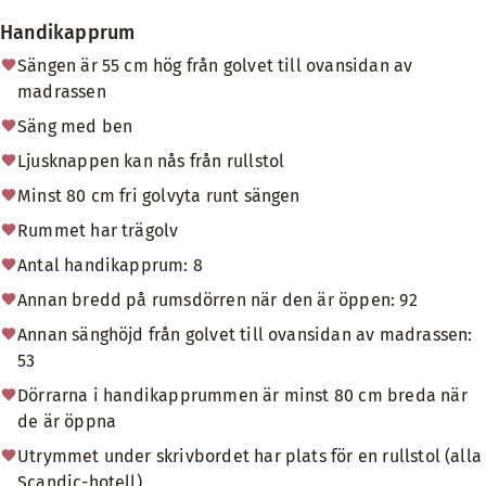
Handikapprum
Sängen är 55 cm hög från golvet till ovansidan av
madrassen
Säng med ben
Ljusknappen kan nås från rullstol
Minst 80 cm fri golvyta runt sängen
Rummet har trägolv
Antal handikapprum: 8
Annan bredd på rumsdörren när den är öppen: 92
Annan sänghöjd från golvet till ovansidan av madrassen:
53
Dörrarna i handikapprummen är minst 80 cm breda när
de är öppna
Utrymmet under skrivbordet har plats för en rullstol (alla
Scandic-hotell)