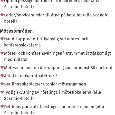
Öppen passage för rullstol till hotellets shop (alla
Scandic-hotell)
Ledar/servicehundar tillåtna på hotellet (alla Scandic-
hotell)
Mötesområden
Handikapptoalett tillgänglig vid mötes- och
konferenslokalerna
Mötes- och konferensvåningen/-utrymmet lättåtkomligt
med rullstol
Mötesrum med en dörröppning som är minst 80 cm bred
Antal handikapptoaletter: 2
Det finns sittplatser utanför mötesrummen
Tydlig skyltning av hörslinga i möteslokalerna (alla
Scandic-hotell)
Det finns portabla hörslingor för mötesrummen (alla
Scandic-hotell)