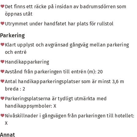
Det finns ett räcke på insidan av badrumsdörren som
öppnas utåt
Utrymmet under handfatet har plats för rullstol
Parkering
Klart upplyst och avgränsad gångväg mellan parkering
och entré
Handikapparkering
Avstånd från parkeringen till entrén (m): 20
Antal handikapparkeringsplatser som är minst 3,6 m
breda : 2
Parkeringsplatserna är tydligt utmärkta med
handikappsymboler: X
Nivåskillnader i gångvägen från parkeringen till hotellet:
X
Annat