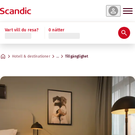
Vart vill du resa?
0 nätter
Hotell & destinationer
…
Tillgänglighet