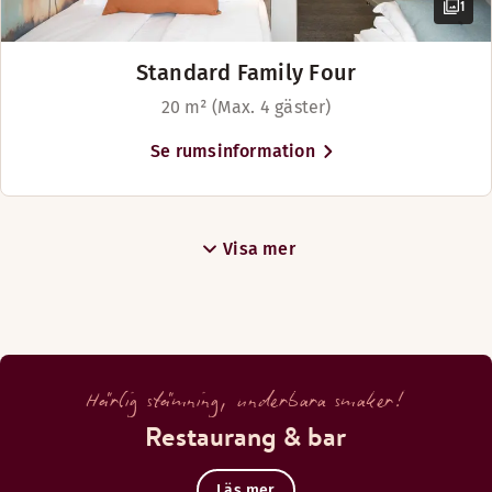
1
Standard Family Four
20 m² (Max. 4 gäster)
Se rumsinformation
Visa mer
Härlig stämning, underbara smaker!
Restaurang & bar
Läs mer