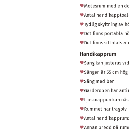
Mötesrum med en dö
Antal handikapptoale
Tydlig skyltning av h
Det finns portabla h
Det finns sittplatse
Handikapprum
Säng kan justeras v
Sängen är 55 cm hög 
Säng med ben
Garderoben har antin
Ljusknappen kan nås 
Rummet har trägolv
Antal handikapprum:
Annan bredd på rums