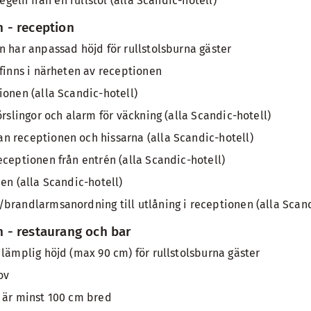
pegeln från en rullstol (alla Scandic-hotell)
 - reception
n har anpassad höjd för rullstolsburna gäster
 finns i närheten av receptionen
ionen (alla Scandic-hotell)
örslingor och alarm för väckning (alla Scandic-hotell)
 receptionen och hissarna (alla Scandic-hotell)
eceptionen från entrén (alla Scandic-hotell)
en (alla Scandic-hotell)
brandlarmsanordning till utlåning i receptionen (alla Scand
- restaurang och bar
 lämplig höjd (max 90 cm) för rullstolsburna gäster
ov
 är minst 100 cm bred