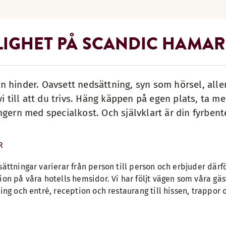
LIGHET PÅ SCANDIC HAMAR
 hinder. Oavsett nedsättning, syn som hörsel, aller
vi till att du trivs. Häng käppen på egen plats, ta me
ngern med specialkost. Och självklart är din fyrbe
R
sättningar varierar från person till person och erbjuder därf
ion på våra hotells hemsidor. Vi har följt vägen som våra gä
ring och entré, reception och restaurang till hissen, trappor 
.