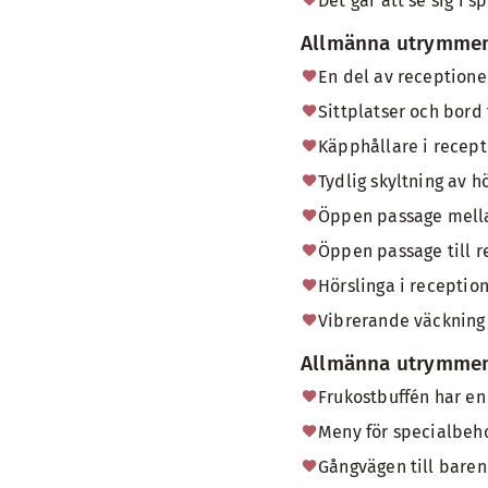
Det går att se sig i s
Allmänna utrymmen
En del av receptione
Sittplatser och bord
Käpphållare i recept
Tydlig skyltning av h
Öppen passage mellan
Öppen passage till r
Hörslinga i reception
Vibrerande väckning/
Allmänna utrymmen 
Frukostbuffén har en
Meny för specialbeh
Gångvägen till baren