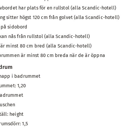
ordet har plats för en rullstol (alla Scandic-hotell)
g sitter högst 120 cm från golvet (alla Scandic-hotell)
:n på sidobord
an nås från rullstol (alla Scandic-hotell)
är minst 80 cm bred (alla Scandic-hotell)
prummen är minst 80 cm breda när de är öppna
adrum
knapp i badrummet
rummet: 1,20
l badrummet
 duschen
äll: height
umsdörr: 1,5