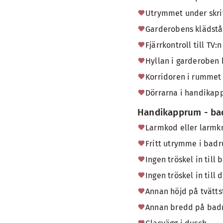
Utrymmet under skrivb
Garderobens klädstån
Fjärrkontroll till TV
Hyllan i garderoben k
Korridoren i rummet 
Dörrarna i handikap
Handikapprum - b
Larmkod eller larm
Fritt utrymme i bad
Ingen tröskel in til
Ingen tröskel in till
Annan höjd på tvättst
Annan bredd på badr