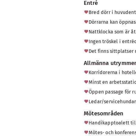
Entré
Bred dörr i huvudent
Dörrarna kan öppnas 
Nattklocka som är åt
Ingen tröskel i entré
Det finns sittplatser
Allmänna utrymmen
Korridorerna i hotell
Minst en arbetsstatio
Öppen passage för rul
Ledar/servicehundar 
Mötesområden
Handikapptoalett til
Mötes- och konferen