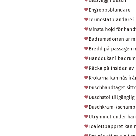
Glasvägg i dusch
Engreppsblandare
Termostatblandare i
Minsta höjd för hand
Badrumsdörren är m
Bredd på passagen m
Handdukar i badrumme
Räcke på insidan av
Krokarna kan nås från
Duschhandtaget sitte
Duschstol tillgänglig
Duschkräm-/schampobe
Utrymmet under handfa
Toalettpappret kan n