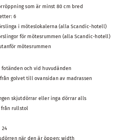
rröppning som är minst 80 cm bred
tter: 6
örslinga i möteslokalerna (alla Scandic-hotell)
örslingor för mötesrummen (alla Scandic-hotell)
r utanför mötesrummen
id fotänden och vid huvudänden
från golvet till ovansidan av madrassen
gen skjutdörrar eller inga dörrar alls
från rullstol
 24
dörren när den är öppen: width