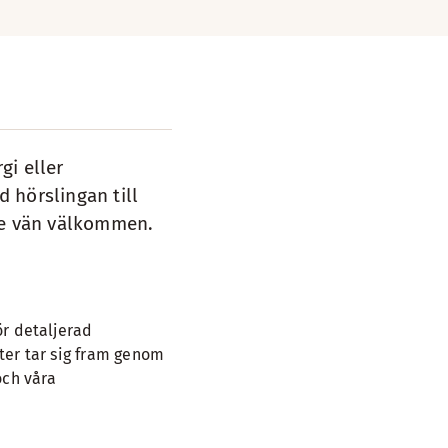
gi eller
d hörslingan till
nte vän välkommen.
ör detaljerad
ster tar sig fram genom
och våra