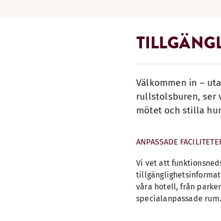
TILLGÄNG
Välkommen in – utan
rullstolsburen, ser 
mötet och stilla hu
ANPASSADE FACILITETE
Vi vet att funktionsned
tillgänglighetsinformat
våra hotell, från parke
specialanpassade rum