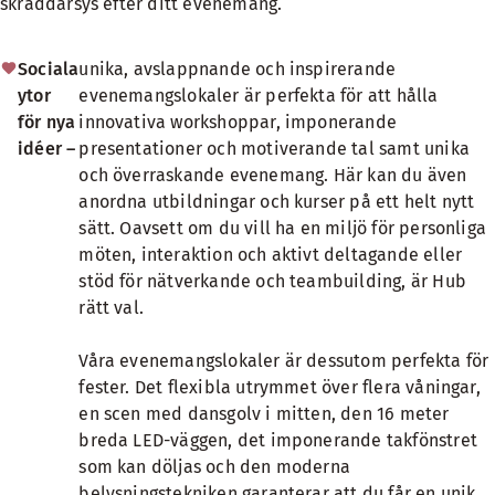
skräddarsys efter ditt evenemang.
Sociala
unika, avslappnande och inspirerande
ytor
evenemangslokaler är perfekta för att hålla
för nya
innovativa workshoppar, imponerande
idéer –
presentationer och motiverande tal samt unika
och överraskande evenemang. Här kan du även
anordna utbildningar och kurser på ett helt nytt
sätt. Oavsett om du vill ha en miljö för personliga
möten, interaktion och aktivt deltagande eller
stöd för nätverkande och teambuilding, är Hub
rätt val.
Våra evenemangslokaler är dessutom perfekta för
fester. Det flexibla utrymmet över flera våningar,
en scen med dansgolv i mitten, den 16 meter
breda LED-väggen, det imponerande takfönstret
som kan döljas och den moderna
belysningstekniken garanterar att du får en unik