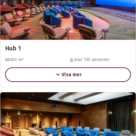
Hub 1
303
m²
max 130 personer
Visa mer