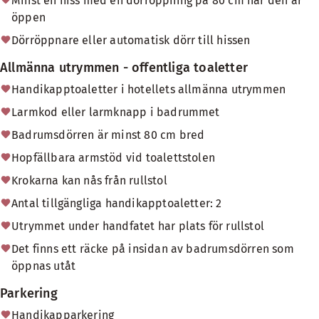
Minst en hiss med en dörröppning på 80 cm när den är
öppen
Dörröppnare eller automatisk dörr till hissen
Allmänna utrymmen - offentliga toaletter
Handikapptoaletter i hotellets allmänna utrymmen
Larmkod eller larmknapp i badrummet
Badrumsdörren är minst 80 cm bred
Hopfällbara armstöd vid toalettstolen
Krokarna kan nås från rullstol
Antal tillgängliga handikapptoaletter: 2
Utrymmet under handfatet har plats för rullstol
Det finns ett räcke på insidan av badrumsdörren som
öppnas utåt
Parkering
Handikapparkering