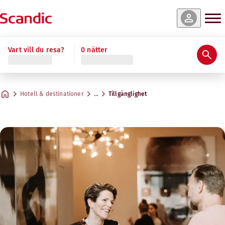
Vart vill du resa?
0 nätter
Hotell & destinationer
…
Tillgänglighet