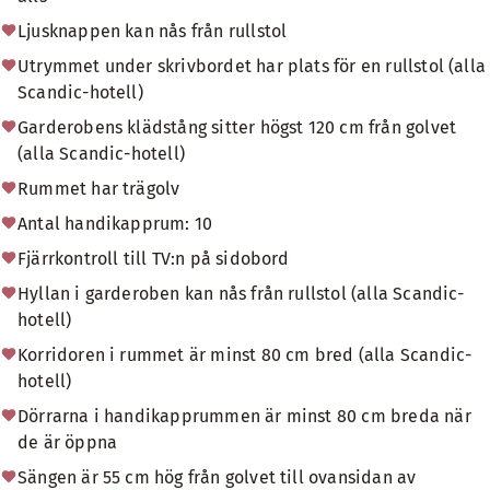
Ljusknappen kan nås från rullstol
Utrymmet under skrivbordet har plats för en rullstol (alla
Scandic-hotell)
Garderobens klädstång sitter högst 120 cm från golvet
(alla Scandic-hotell)
Rummet har trägolv
Antal handikapprum: 10
Fjärrkontroll till TV:n på sidobord
Hyllan i garderoben kan nås från rullstol (alla Scandic-
hotell)
Korridoren i rummet är minst 80 cm bred (alla Scandic-
hotell)
Dörrarna i handikapprummen är minst 80 cm breda när
de är öppna
Sängen är 55 cm hög från golvet till ovansidan av