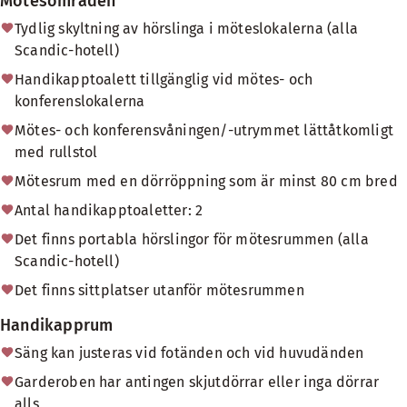
Mötesområden
Tydlig skyltning av hörslinga i möteslokalerna (alla
Scandic-hotell)
Handikapptoalett tillgänglig vid mötes- och
konferenslokalerna
Mötes- och konferensvåningen/-utrymmet lättåtkomligt
med rullstol
Mötesrum med en dörröppning som är minst 80 cm bred
Antal handikapptoaletter: 2
Det finns portabla hörslingor för mötesrummen (alla
Scandic-hotell)
Det finns sittplatser utanför mötesrummen
Handikapprum
Säng kan justeras vid fotänden och vid huvudänden
Garderoben har antingen skjutdörrar eller inga dörrar
alls