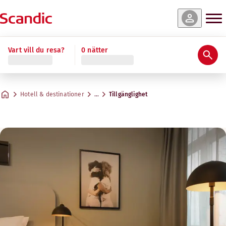
Vart vill du resa?
0 nätter
Hotell & destinationer
…
Tillgänglighet