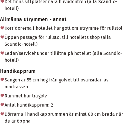
Det finns sittplatser nära huvudentrén (alla Scandic-
hotell)
Allmänna utrymmen - annat
Korridorerna i hotellet har gott om utrymme för rullstol
Öppen passage för rullstol till hotellets shop (alla
Scandic-hotell)
Ledar/servicehundar tillåtna på hotellet (alla Scandic-
hotell)
Handikapprum
Sängen är 55 cm hög från golvet till ovansidan av
madrassen
Rummet har trägolv
Antal handikapprum: 2
Dörrarna i handikapprummen är minst 80 cm breda när
de är öppna