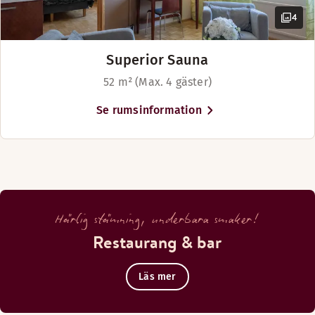
4
Superior Sauna
52 m² (Max. 4 gäster)
Se rumsinformation
Härlig stämning, underbara smaker!
Restaurang & bar
Läs mer