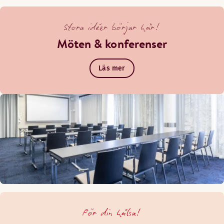
Stora idéer börjar här!
Möten & konferenser
Läs mer
För din hälsa!