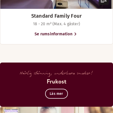
4
Standard Family Four
18 - 20 m² (Max. 4 gäster)
Se rumsinformation
Härlig stämning, underbara smaker!
Frukost
Läs mer