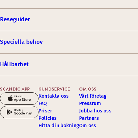
Reseguider
Speciella behov
Hållbarhet
SCANDIC APP
KUNDSERVICE
OM OSS
Kontakta oss
Vårt företag
FAQ
Pressrum
Priser
Jobba hos oss
Policies
Partners
Hitta din bokning
Om oss