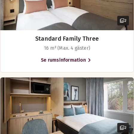
Queen size-säng (160 cm)
Visa mer
2
Sängalternativ
I mån av tillgänglighet
Standard Family Three
Två separata enkelsängar (100 cm)
16 m² (Max. 4 gäster)
Se rumsinformation
2