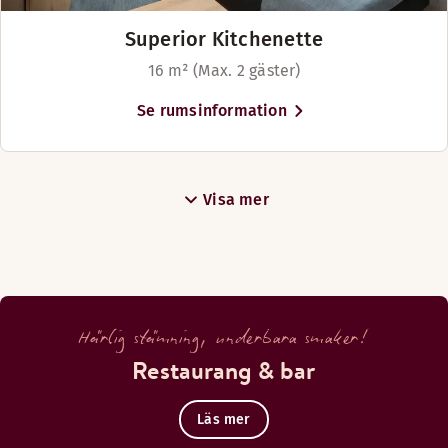
Superior Kitchenette
16 m² (Max. 2 gäster)
Se rumsinformation
Visa mer
Härlig stämning, underbara smaker!
Restaurang & bar
Läs mer