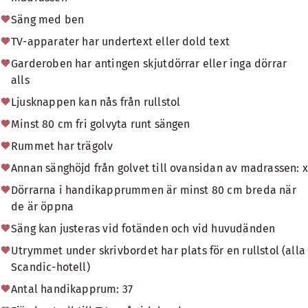
Säng med ben
TV-apparater har undertext eller dold text
Garderoben har antingen skjutdörrar eller inga dörrar
alls
Ljusknappen kan nås från rullstol
Minst 80 cm fri golvyta runt sängen
Rummet har trägolv
Annan sänghöjd från golvet till ovansidan av madrassen: x
Dörrarna i handikapprummen är minst 80 cm breda när
de är öppna
Säng kan justeras vid fotänden och vid huvudänden
Utrymmet under skrivbordet har plats för en rullstol (alla
Scandic-hotell)
Antal handikapprum: 37