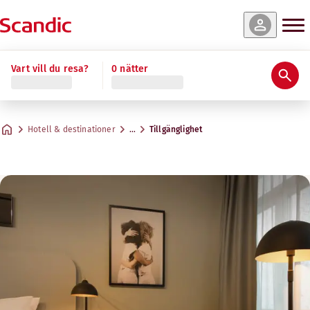
Vart vill du resa?
0 nätter
Hotell & destinationer
…
Tillgänglighet