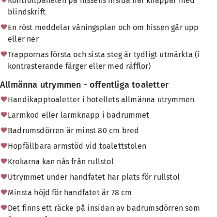
Kontrollpanelen på hissens insida har knappar med
blindskrift
En röst meddelar våningsplan och om hissen går upp
eller ner
Trappornas första och sista steg är tydligt utmärkta (i
kontrasterande färger eller med räfflor)
Allmänna utrymmen - offentliga toaletter
Handikapptoaletter i hotellets allmänna utrymmen
Larmkod eller larmknapp i badrummet
Badrumsdörren är minst 80 cm bred
Hopfällbara armstöd vid toalettstolen
Krokarna kan nås från rullstol
Utrymmet under handfatet har plats för rullstol
Minsta höjd för handfatet är 78 cm
Det finns ett räcke på insidan av badrumsdörren som