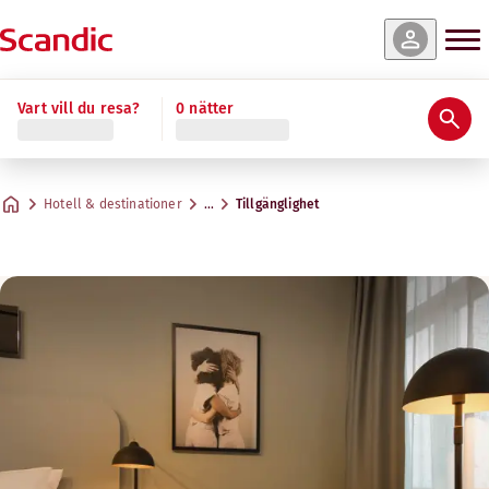
Vart vill du resa?
0 nätter
Hotell & destinationer
…
Tillgänglighet