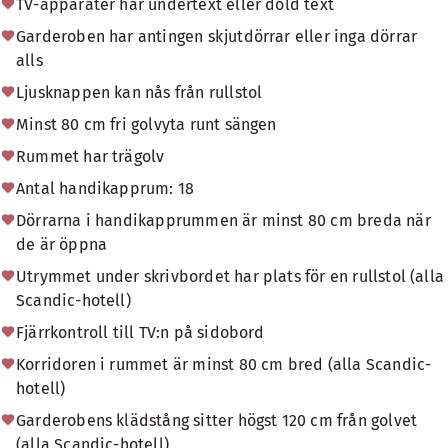
TV-apparater har undertext eller dold text
Garderoben har antingen skjutdörrar eller inga dörrar
alls
Ljusknappen kan nås från rullstol
Minst 80 cm fri golvyta runt sängen
Rummet har trägolv
Antal handikapprum: 18
Dörrarna i handikapprummen är minst 80 cm breda när
de är öppna
Utrymmet under skrivbordet har plats för en rullstol (alla
Scandic-hotell)
Fjärrkontroll till TV:n på sidobord
Korridoren i rummet är minst 80 cm bred (alla Scandic-
hotell)
Garderobens klädstång sitter högst 120 cm från golvet
(alla Scandic-hotell)