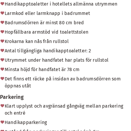
Handikapptoaletter i hotellets allmänna utrymmen
Larmkod eller larmknapp i badrummet
Badrumsdörren är minst 80 cm bred
Hopfällbara armstöd vid toalettstolen
Krokarna kan nås från rullstol
Antal tillgängliga handikapptoaletter: 2
Utrymmet under handfatet har plats för rullstol
Minsta höjd för handfatet är 78 cm
Det finns ett räcke på insidan av badrumsdörren som
öppnas utåt
Parkering
Klart upplyst och avgränsad gångväg mellan parkering
och entré
Handikapparkering