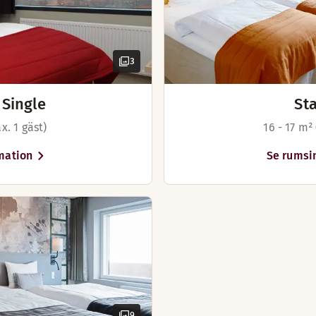
Skrivbord och stol
Hårtork
3
Single
St
x. 1 gäst)
16 - 17 m²
mation
Se rumsi
ande utsikten över hamnen, Vadehavet och Fanö från din egen
9