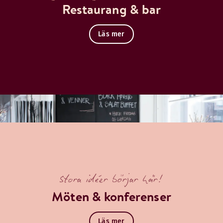
Restaurang & bar
Läs mer
Stora idéer börjar här!
Möten & konferenser
Läs mer