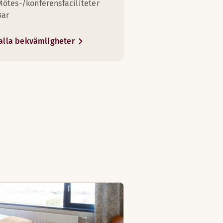
Mötes-/konferensfaciliteter
Bar
alla bekvämligheter
5
 bekväma med två enkelsängar.