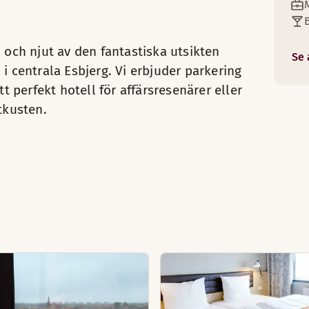
n och njut av den fantastiska utsikten
Se 
tionering
i centrala Esbjerg. Vi erbjuder parkering
ingsgardiner
tt perfekt hotell för affärsresenärer eller
upp (tillgänglig i vissa rum)
tkusten.
sängar (tillgänglig i vissa rum)
 och strykbräda
och stol (tillgänglig i vissa rum)
ta några dagar i Esbjerg. Rummen är ljusa, välutrustade och
Handtvål
Luftkonditionering
till 100 gäster och är inredd i klassisk skandinavisk stil.
Garderob
Rökfritt
Strykjärn och strykbräda