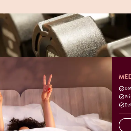
MED
Det
Pr
De