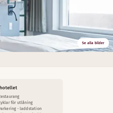
Se alla bilder
h genomföra ditt möte. Våra ljusa mötesrum har plats för 2 ti
hotellet
Restaurang
yklar för utlåning
Parkering - laddstation