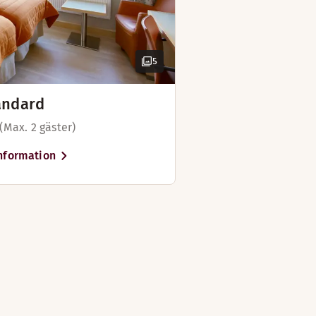
5
andard
 (Max. 2 gäster)
nformation
 balkong. Utöver detta har rummet en köksdel med kylskåp oc