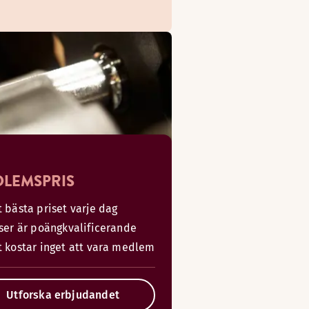
LEMSPRIS
 bästa priset varje dag
iser är poängkvalificerande
t kostar inget att vara medlem
Utforska erbjudandet