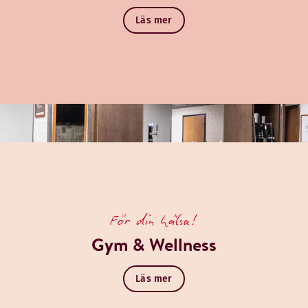
Läs mer
För din hälsa!
Gym & Wellness
Läs mer