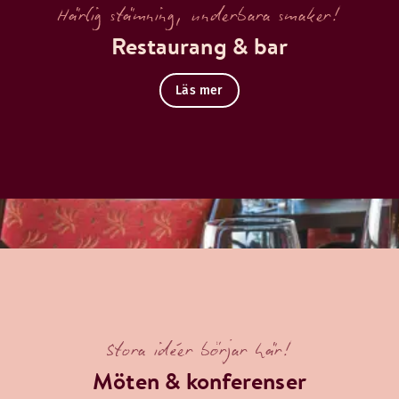
Härlig stämning, underbara smaker!
Restaurang & bar
Läs mer
Stora idéer börjar här!
Möten & konferenser