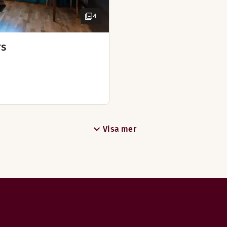
4
rs
Boka bord
Upptäck Restaurang
Visa mer