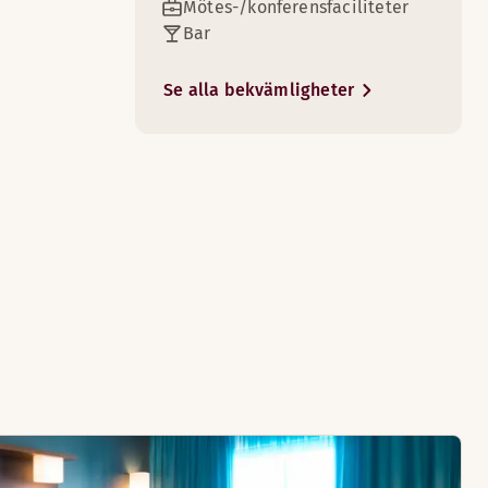
Mötes-/konferensfaciliteter
Bar
Se alla bekvämligheter
ka och internationella kök.