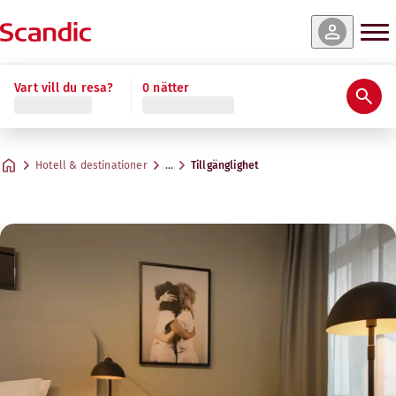
Vart vill du resa?
0 nätter
Hotell & destinationer
…
Tillgänglighet