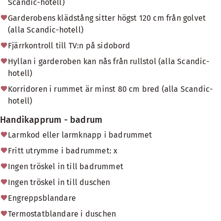
Scandic-hotell)
Garderobens klädstång sitter högst 120 cm från golvet
(alla Scandic-hotell)
Fjärrkontroll till TV:n på sidobord
Hyllan i garderoben kan nås från rullstol (alla Scandic-
hotell)
Korridoren i rummet är minst 80 cm bred (alla Scandic-
hotell)
Handikapprum - badrum
Larmkod eller larmknapp i badrummet
Fritt utrymme i badrummet: x
Ingen tröskel in till badrummet
Ingen tröskel in till duschen
Engreppsblandare
Termostatblandare i duschen