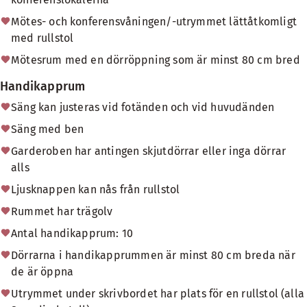
Mötes- och konferensvåningen/-utrymmet lättåtkomligt
med rullstol
Mötesrum med en dörröppning som är minst 80 cm bred
Handikapprum
Säng kan justeras vid fotänden och vid huvudänden
Säng med ben
Garderoben har antingen skjutdörrar eller inga dörrar
alls
Ljusknappen kan nås från rullstol
Rummet har trägolv
Antal handikapprum: 10
Dörrarna i handikapprummen är minst 80 cm breda när
de är öppna
Utrymmet under skrivbordet har plats för en rullstol (alla