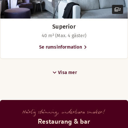
2
Superior
40 m² (Max. 4 gäster)
Våra mysiga Standard Plus-rum är inredda i stilren skandin
Se rumsinformation
Bekvämligheter på rummet
Fåtölj
Visa mer
Fritt wifi
Dusch
Säkerhetsskåp
Bord
Rymliga rum
Härlig stämning, underbara smaker!
TV
Restaurang & bar
Heltäckningsmatta