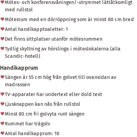
Mötes- och konferensvåningen/-utrymmet lättåtkomligt
med rullstol
Mötesrum med en dörröppning som är minst 80 cm bred
Antal handikapptoaletter: 1
Det finns sittplatser utanför mötesrummen
Tydlig skyltning av hörslinga i möteslokalerna (alla
Scandic-hotell)
Handikapprum
Sängen är 55 cm hög från golvet till ovansidan av
madrassen
TV-apparater har undertext eller dold text
Ljusknappen kan nås från rullstol
Minst 80 cm fri golvyta runt sängen
Rummet har trägolv
Antal handikapprum: 10