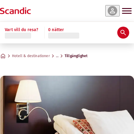
Vart vill du resa?
0 nätter
Hotell & destinationer
…
Tillgänglighet