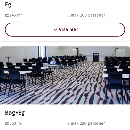
Eg
246
m²
max 200 personer
Visa mer
Bøg+Eg
360
m²
max 220 personer