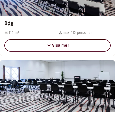
Bøg
114
m²
max 112 personer
Visa mer