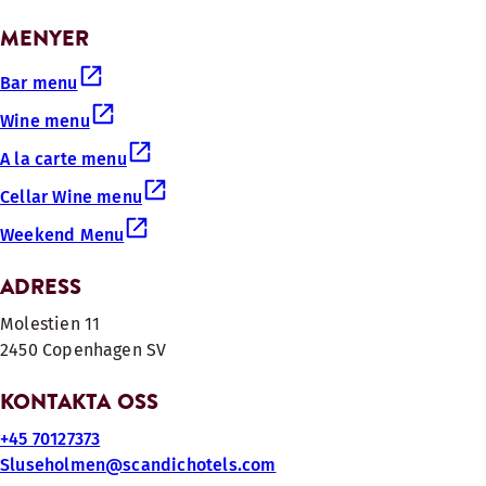
MENYER
Bar menu
Wine menu
A la carte menu
Cellar Wine menu
Weekend Menu
ADRESS
Molestien 11
2450 Copenhagen SV
KONTAKTA OSS
+45 70127373
Sluseholmen@scandichotels.com