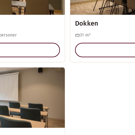
Dokken
personer
31
m²