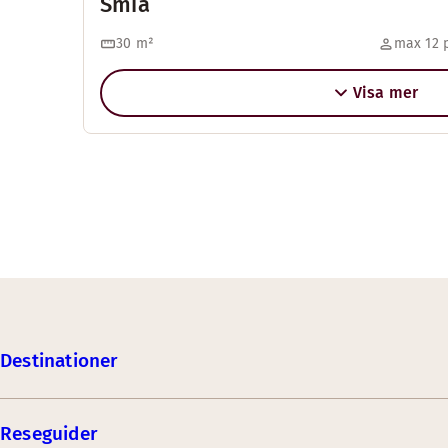
Smia
30
m²
max 12 
Visa mer
Destinationer
Reseguider