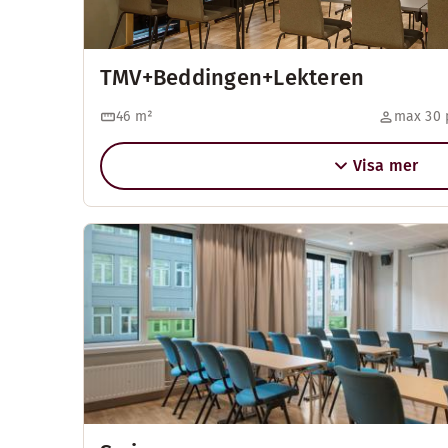
TMV+Beddingen+Lekteren
46
m²
max 30 
Visa mer