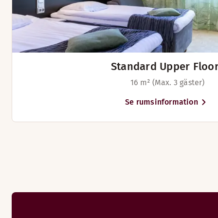
Standard Upper Floo
16 m² (Max. 3 gäster)
Hotellet har en mysig restaurangbar och lobbybar.
Se rumsinformation
Öppettider
BAR
Måndag-Söndag: 09:00-01:30