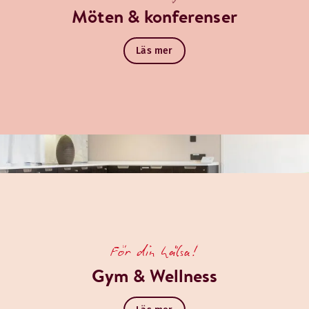
Möten & konferenser
Läs mer
För din hälsa!
Gym & Wellness