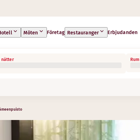
Företag
Erbjudanden
Hotell
Möten
Restauranger
 nätter
Rum 
ämeenpuisto