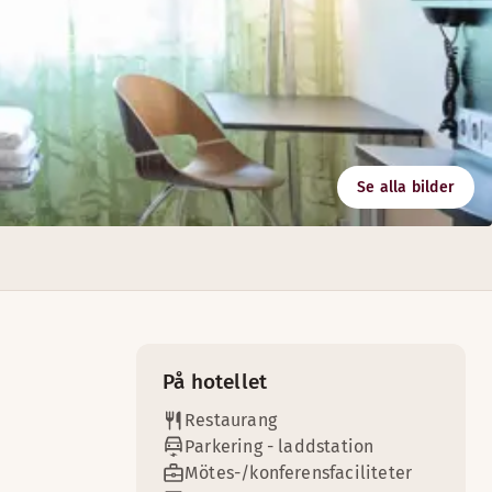
Se alla bilder
nder pauser eller tilltugg serveras i möteslokalerna.
På hotellet
Restaurang
Parkering - laddstation
Mötes-/konferensfaciliteter