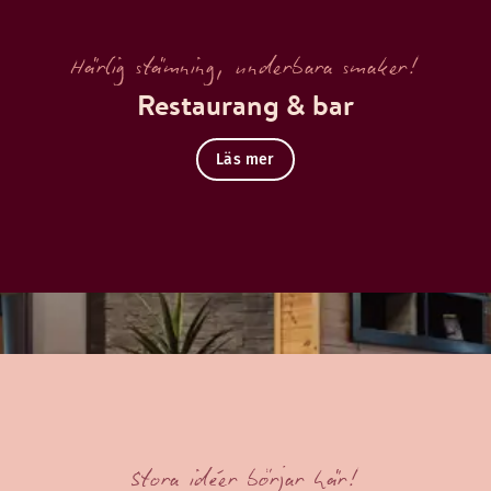
Härlig stämning, underbara smaker!
Restaurang & bar
Läs mer
Stora idéer börjar här!