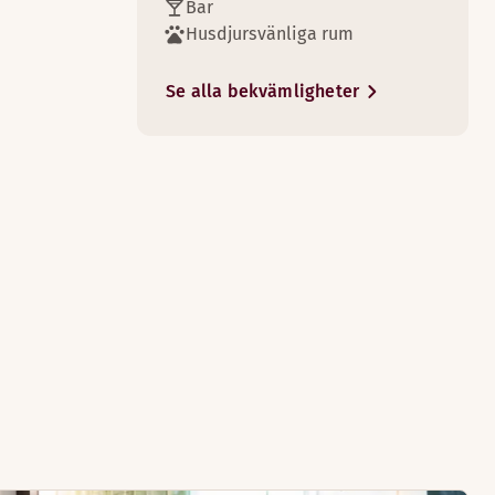
Bar
Husdjursvänliga rum
Se alla bekvämligheter
4
 ger extra komfort.