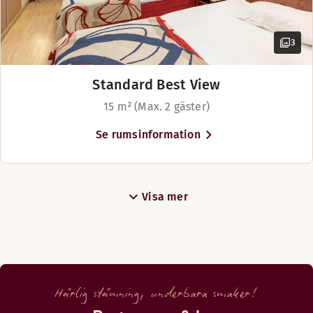
Öppettider
3
BAR
Måndag-Söndag: 09:00-02:00
Standard Best View
15 m² (Max. 2 gäster)
Se rumsinformation
Visa mer
Härlig stämning, underbara smaker!