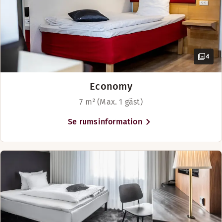
King size-säng (180–200 cm)
Strøget och i Bruuns shoppingcenter.
4
Economy
7 m² (Max. 1 gäst)
Se rumsinformation