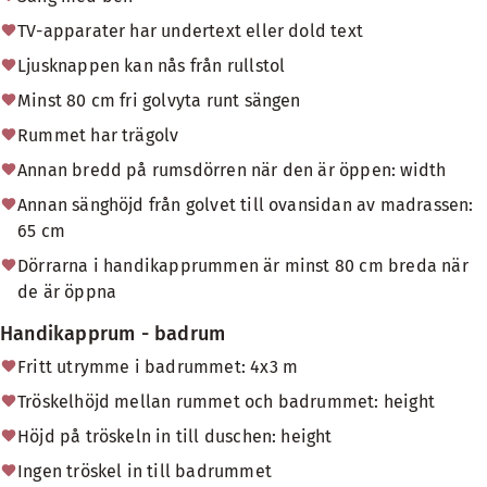
TV-apparater har undertext eller dold text
Ljusknappen kan nås från rullstol
Minst 80 cm fri golvyta runt sängen
Rummet har trägolv
Annan bredd på rumsdörren när den är öppen: width
Annan sänghöjd från golvet till ovansidan av madrassen:
65 cm
Dörrarna i handikapprummen är minst 80 cm breda när
de är öppna
Handikapprum - badrum
Fritt utrymme i badrummet: 4x3 m
Tröskelhöjd mellan rummet och badrummet: height
Höjd på tröskeln in till duschen: height
Ingen tröskel in till badrummet