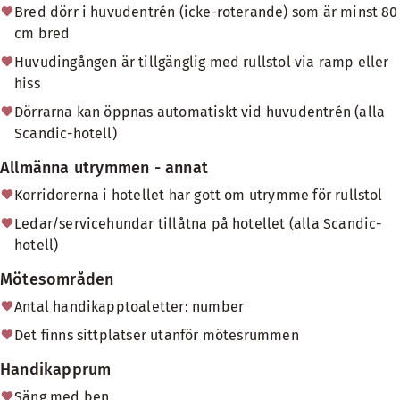
Bred dörr i huvudentrén (icke-roterande) som är minst 80
cm bred
Huvudingången är tillgänglig med rullstol via ramp eller
hiss
Dörrarna kan öppnas automatiskt vid huvudentrén (alla
Scandic-hotell)
Allmänna utrymmen - annat
Korridorerna i hotellet har gott om utrymme för rullstol
Ledar/servicehundar tillåtna på hotellet (alla Scandic-
hotell)
Mötesområden
Antal handikapptoaletter: number
Det finns sittplatser utanför mötesrummen
Handikapprum
Säng med ben