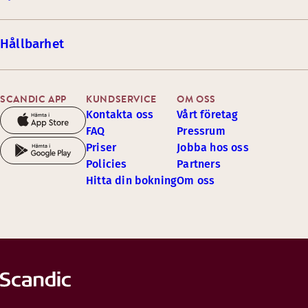
Hållbarhet
SCANDIC APP
KUNDSERVICE
OM OSS
Kontakta oss
Vårt företag
FAQ
Pressrum
Priser
Jobba hos oss
Policies
Partners
Hitta din bokning
Om oss