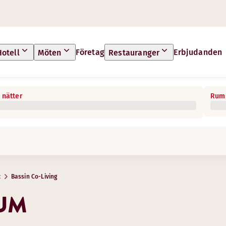
Företag
Erbjudanden
Hotell
Möten
Restauranger
 nätter
Rum 
c
Bassin Co-Living
RUM