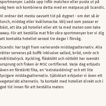
sportmenyer. Ladda upp inför matchen eller pusta ut på
väg hem och kombinera detta med en matpaus på Scandic.
Vi ordnar det mesta oavsett tid på dygnet - om det så är
lunch, middag eller kvällsmacka. Välj vad som passar er
bäst, att äta på hotellet eller att ta med maten som take
away. För att beställa mat från våra sportmenyer ber vi dig
att kontakta hotellet senast tre dagar i förväg.
Scandic har tagit fram varierande middagsalternativ. Alla
rätter serveras på buffé inklusive sallad, bröd, smör och
måltidsdryck.​ Kyckling, fläskkött och nötkött har svenskt
ursprung och fisken är MSC certifierad. Varje dag erbjuds
även en förstärkt fika, en "extraladdning" och ett lite
lyxigare middagsalternativ. Självklart erbjuder vi även ett
vegetariskt alternativ. Ta kontakt med hotellet direkt och i
god tid innan för att beställa maten.​