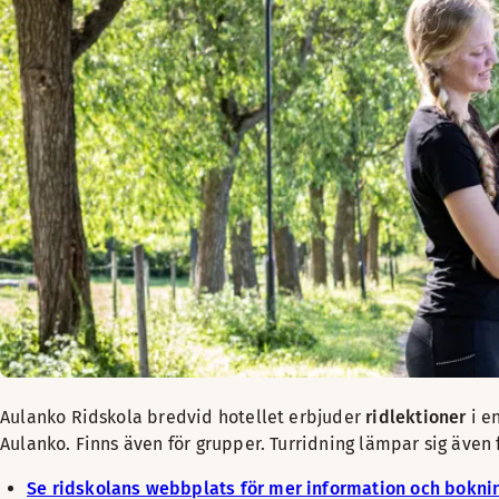
Aulanko Ridskola bredvid hotellet erbjuder
ridlektioner
i e
Aulanko. Finns även för grupper. Turridning lämpar sig äve
Se ridskolans webbplats för mer information och bokni