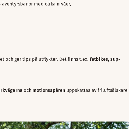
o äventyrsbanor med olika nivåer,
t och ger tips på utflykter. Det finns t.ex.
fatbikes, sup-
arkvägarna
och
motionsspåren
uppskattas av friluftsälskare