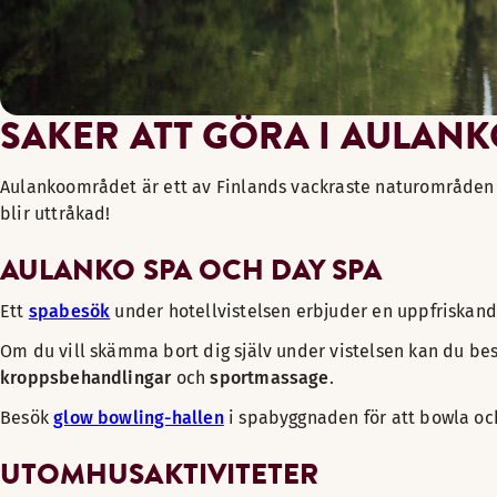
SAKER ATT GÖRA I AULAN
Aulankoområdet är ett av Finlands vackraste naturområden o
blir uttråkad!
AULANKO SPA OCH DAY SPA
Ett
spabesök
under hotellvistelsen erbjuder en uppfriskand
Om du vill skämma bort dig själv under vistelsen kan du b
kroppsbehandlingar
och
sportmassage
.
Besök
glow bowling-hallen
i spabyggnaden för att bowla och 
UTOMHUSAKTIVITETER