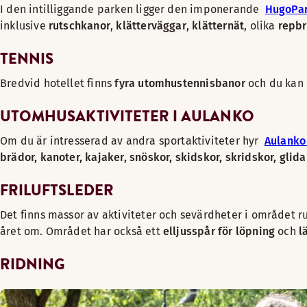
I den intilliggande parken ligger den imponerande
HugoPar
inklusive
rutschkanor
,
klätterväggar
,
klätternät
, olika
repbr
TENNIS
Bredvid hotellet finns
fyra utomhustennisbanor
och du kan
UTOMHUSAKTIVITETER I AULANKO
Om du är intresserad av andra sportaktiviteter hyr
Aulanko
brädor, kanoter, kajaker, snöskor, skidskor, skridskor, glid
FRILUFTSLEDER
Det finns massor av aktiviteter och sevärdheter i området 
året om. Området har också ett
elljusspår för löpning
och
l
RIDNING