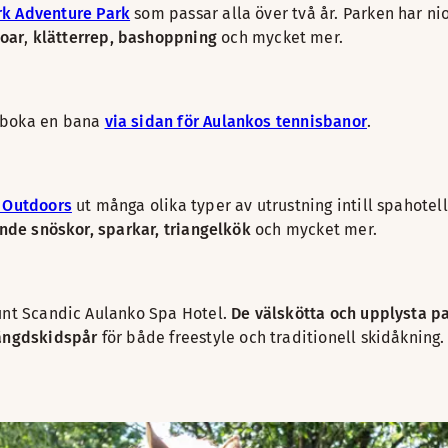
k Adventure Park
som passar alla över två år. Parken har ni
oar
,
klätterrep, bashoppning
och mycket mer.
 boka en bana
via sidan för Aulankos tennisbanor
.
 Outdoors
ut många olika typer av utrustning intill spahotelle
ande snöskor, sparkar, triangelkök
och mycket mer.
runt Scandic Aulanko Spa Hotel.
De välskötta och upplysta p
ängdskidspår
för både freestyle och traditionell skidåkning.