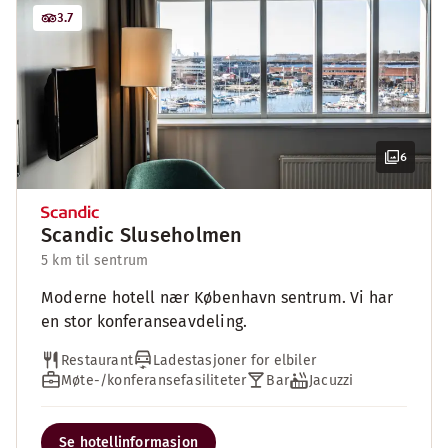
3.7
6
Scandic Sluseholmen
5 km til sentrum
Moderne hotell nær København sentrum. Vi har
en stor konferanseavdeling.
Restaurant
Ladestasjoner for elbiler
Møte-/konferansefasiliteter
Bar
Jacuzzi
Se hotellinformasjon