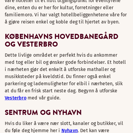
våre hoteller til et flott utgangspunkt for eventyrene
dine, enten du er her for kultur, forretninger eller
familiemoro. Vi har valgt hotellbeliggenhetene våre for
å gjøre reisen enkel og koble deg til hjertet av byen.
KØBENHAVNS HOVEDBANEGÅRD
OG VESTERBRO
Dette livlige området er perfekt hvis du ankommer
med tog eller bil og ønsker gode forbindelser. Et hotell
i nærheten gjør det enkelt å utforske mathaller og
musikksteder på kveldstid. Du finner også enkel
parkering og lademuligheter for elbil i nærheten, slik
at du får en frisk start neste dag. Begynn å utforske
Vesterbro
med vår guide.
SENTRUM OG NYHAVN
Hvis du liker å være nær slott, kanaler og butikker, vil
du føle deg hjemme her i
Nyhavn
. Det kan være