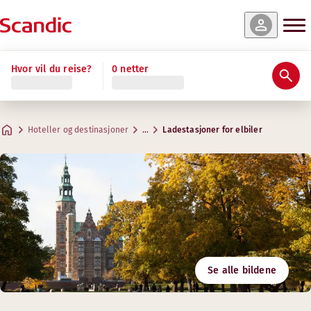
Hvor vil du reise?
0 netter
Hoteller og destinasjoner
…
Ladestasjoner for elbiler
Se alle bildene