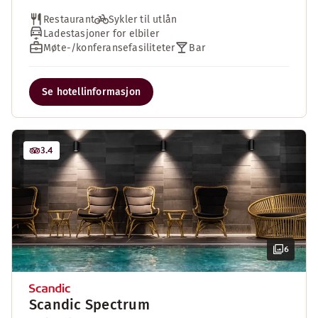
Restaurant
Sykler til utlån
Ladestasjoner for elbiler
Møte-/konferansefasiliteter
Bar
Se hotellinformasjon
3.4
6
Scandic Spectrum