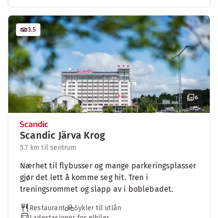
3.5
6
Scandic Järva Krog
5.7 km til sentrum
Nærhet til flybusser og mange parkeringsplasser
gjør det lett å komme seg hit. Tren i
treningsrommet og slapp av i boblebadet.
Restaurant
Sykler til utlån
Ladestasjoner for elbiler