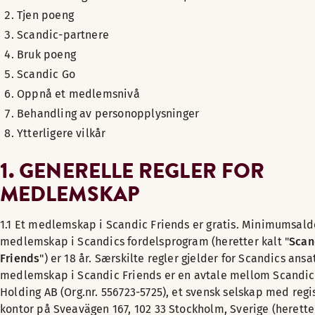
Tjen poeng
Scandic-partnere
Bruk poeng
Scandic Go
Oppnå et medlemsnivå
Behandling av personopplysninger
Ytterligere vilkår
1. GENERELLE REGLER FOR
MEDLEMSKAP
1.1 Et medlemskap i Scandic Friends er gratis. Minimumsald
medlemskap i Scandics fordelsprogram (heretter kalt "
Scan
Friends
") er 18 år. Særskilte regler gjelder for Scandics ansa
medlemskap i Scandic Friends er en avtale mellom Scandic
Holding AB (Org.nr. 556723-5725), et svensk selskap med regi
kontor på Sveavägen 167, 102 33 Stockholm, Sverige (herette