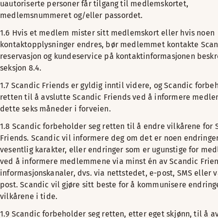
uautoriserte personer får tilgang til medlemskortet,
medlemsnummeret og/eller passordet.
1.6 Hvis et medlem mister sitt medlemskort eller hvis noen
kontaktopplysninger endres, bør medlemmet kontakte Scan
reservasjon og kundeservice på kontaktinformasjonen beskr
seksjon 8.4.
1.7 Scandic Friends er gyldig inntil videre, og Scandic forbe
retten til å avslutte Scandic Friends ved å informere med
dette seks måneder i forveien.
1.8 Scandic forbeholder seg retten til å endre vilkårene for
Friends. Scandic vil informere deg om det er noen endringe
vesentlig karakter, eller endringer som er ugunstige for me
ved å informere medlemmene via minst én av Scandic Frien
informasjonskanaler, dvs. via nettstedet, e-post, SMS eller v
post. Scandic vil gjøre sitt beste for å kommunisere endringe
vilkårene i tide.
1.9 Scandic forbeholder seg retten, etter eget skjønn, til å a