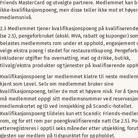
Friends MasterCard og utvalgte partnere. Medlemmet kan b
ikke-kvalifikasjonspoeng, men disse teller ikke mot et høye
medlemsnivå.
2.3 Medlemmet tjener kvalifikasjonspoeng på kvalifiserende
(se 2.5), pengeforbruket (ekskl. MVA, rabatt og kuponger) so
belastes medlemmets rom under et opphold, engasjement 
velge ekstra poeng i stedet for restaurantkupong. Pengefor
inkluderer utgifter fra overnatting, mat og drikke, butikk,
tilvalg/ekstra produkter og tjenester på kvalifiserende opp
Kvalifikasjonspoeng lar medlemmet klatre til neste medlem
kjent som Level. Selv om medlemmet bruker sine
kvalifikasjonspoeng, teller de mot et høyere nivå. For å tje
må medlemmet oppgi sitt medlemsnummer ved reservasjon
medlemskortet og ID ved innsjekking på Scandic-hotellet.
Kvalifikasjonspoeng tildeles kun ett Scandic Friends-medl
rom, og for ett rom per poengkvalifiserende natt (Se 2.5). P
etterregistreres i opptil seks måneder etter utsjekking, forut
gjesten var medlem på tidspunktet for oppholdet.