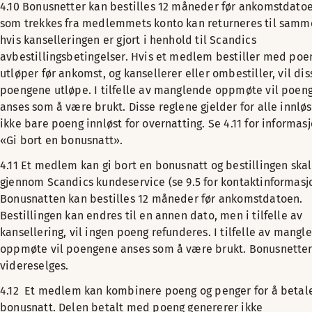
4.10 Bonusnetter kan bestilles 12 måneder før ankomstdato
som trekkes fra medlemmets konto kan returneres til samm
hvis kanselleringen er gjort i henhold til Scandics
avbestillingsbetingelser. Hvis et medlem bestiller med po
utløper før ankomst, og kansellerer eller ombestiller, vil dis
poengene utløpe. I tilfelle av manglende oppmøte vil poen
anses som å være brukt. Disse reglene gjelder for alle innlø
ikke bare poeng innløst for overnatting. Se 4.11 for informas
«Gi bort en bonusnatt».
4.11 Et medlem kan gi bort en bonusnatt og bestillingen skal
gjennom Scandics kundeservice (se 9.5 for kontaktinformasj
Bonusnatten kan bestilles 12 måneder før ankomstdatoen.
Bestillingen kan endres til en annen dato, men i tilfelle av
kansellering, vil ingen poeng refunderes. I tilfelle av mangl
oppmøte vil poengene anses som å være brukt. Bonusnetter
videreselges.
4.12 Et medlem kan kombinere poeng og penger for å betale
bonusnatt. Delen betalt med poeng genererer ikke