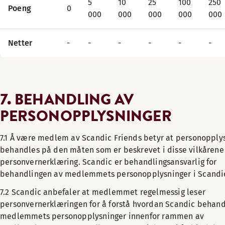
5
10
25
100
250
Poeng
0
000
000
000
000
000
Netter
-
-
-
-
-
-
7. BEHANDLING AV
PERSONOPPLYSNINGER
7.1 Å være medlem av Scandic Friends betyr at personopply
behandles på den måten som er beskrevet i disse vilkårene
personvernerklæring. Scandic er behandlingsansvarlig for
behandlingen av medlemmets personopplysninger i Scandic
7.2 Scandic anbefaler at medlemmet regelmessig leser
personvernerklæringen for å forstå hvordan Scandic behand
medlemmets personopplysninger innenfor rammen av