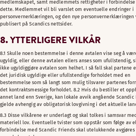
medlemskapet, samt medlemmets rettigheter i forbindels
dette. Medlemmet vil bli varslet om eventuelle endringer i
personvernerklæringen, og den nye personvernerklæringen v
publisert på Scandics nettsider.
8. YTTERLIGERE VILKÅR
8.1 Skulle noen bestemmelse i denne avtalen vise seg å være
ugyldig, eller denne avtalen ellers anses som ufullstendig, s
ikke ugyldiggjøre avtalen som helhet. I så fall skal partene e
det juridisk ugyldige eller ufullstendige forholdet med en
bestemmelse som så langt som mulig tilsvarer partenes fo
det kontraktsmessige forholdet.
8.2 Hvis du bestiller et opp
annet land enn Sverige, kan lokale avvik angående Scandic 
gjelde avhengig av obligatorisk lovgivning i det aktuelle lan
8.3 Disse vilkårene er underlagt og skal tolkes i samsvar me
materiell lov. Eventuelle tvister som oppstår som følge av el
forbindelse med Scandic Friends skal utelukkende avgjøres