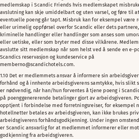
medlemskap i Scandic Friends hvis medlemskapet misbrukes
avslutning kan skje umiddelbart og uten varsel, og føre til a
eventuelle poeng går tapt. Misbruk kan for eksempel være 
eller urimelig oppførsel overfor Scandic eller dets partnere
kriminelle handlinger eller handlinger som anses som umor
eller uetiske, eller som bryter med disse vilkårene. Medle
avslutte sitt medlemskap når som helst ved å sende en e-pos
Scandics reservasjon og kundeservice på
memberno@scandichotels.com.
1.10 Det er medlemmets ansvar å informere sin arbeidsgiver
forhånd og å innhente arbeidsgiverens samtykke, hvis slikt
er nødvendig, når han/hun forventes å tjene poeng i Scandi
på poenggenererende betalinger gjort av arbeidsgiveren. P
opptjent i forbindelse med forretningsreiser, for eksempel 
hotellnetter betales av arbeidsgiveren, kan ikke brukes pri
arbeidsgiverens forhåndsgodkjenning. Under ingen omstend
er Scandic ansvarlig for at medlemmet informerer eller mot
godkjenning fra arbeidsgiveren.