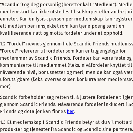
"
Scandic
") og deg personlig (heretter kalt "
Medlem
"). Medl
medlemskort kan ikke utstedes til selskaper eller andre jur
enheter. Kun én fysisk person per medlemskap kan registrer
ett medlem per innsjekket rom kan tjene poeng samt en
kvalifiserende natt og motta fordeler under et opphold.
1.2 "Fordel" nevnes gjennom hele Scandic Friends medlemsv
"Fordel" refererer til fordeler som kun er tilgjengelige for
medlemmer av Scandic Friends. Fordeler kan være faste og
kommuniserte til medlemmet (f.eks. nivåfordeler knyttet til
nåværende nivå, bonusnetter og mer), men de kan også vær
uforutsigbare (f.eks. overraskelser, konkurranser, medlemse
mer).
Scandic forbeholder seg retten til å justere fordelene tilgje
gjennom Scandic Friends. Nåværende fordeler inkludert i S
Friends og detaljer kan finnes
her
.
1.3 Et medlemskap i Scandic Friends betyr at du vil motta 
produkter og tjenester fra Scandic og Scandic sine partnere.