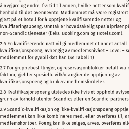
å avgjøre og endre, fra tid til annen, hvilke netter som kvalif
henhold til det ovennevnte. Medlemmet må være registrer
gjest på et hotell for å opptjene kvalifiserende netter og
kvalifiseringspoeng. Unntak er hovedsakelig spesialpriser p
non-Scandic tjenester (f.eks. Booking.com og Hotels.com).
2.6 En kvalifiserende natt vil gi medlemmet et annet antall
kvalifikasjonspoeng, avhengig av medlemsnivået – Level – 
medlemmet for øyeblikket har. (Se Tabell 1)
2.7 For gruppebestillinger, og reservasjonblokker betalt via
faktura, gjelder spesielle vilkår angående opptjening av
kvalifikasjonspoeng og bruk av medlemsfordeler.
2.8 Kvalifikasjonspoeng utstedes ikke hvis et opphold avlys
grunn av forhold utenfor Scandics eller en Scandic-partners 
2.9 Scandic-kvalifikasjon og ikke-kvalifikasjonspoeng opptje
medlemmet kan ikke kombineres med, eller overføres til, a
medlemskontoer. Poeng kan ikke selges, arves, overføres ell