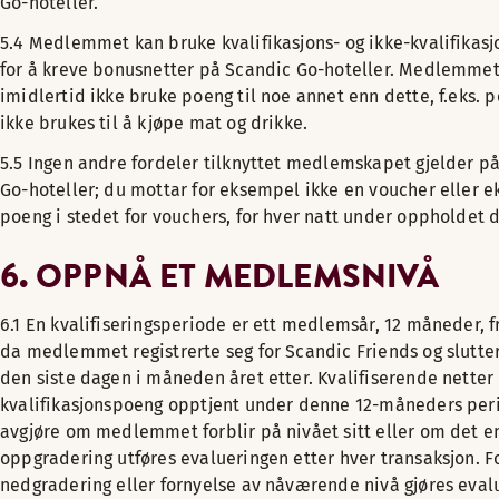
Go-hoteller.
5.4 Medlemmet kan bruke kvalifikasjons- og ikke-kvalifikas
for å kreve bonusnetter på Scandic Go-hoteller. Medlemme
imidlertid ikke bruke poeng til noe annet enn dette, f.eks. 
ikke brukes til å kjøpe mat og drikke.
5.5 Ingen andre fordeler tilknyttet medlemskapet gjelder p
Go-hoteller; du mottar for eksempel ikke en voucher eller e
poeng i stedet for vouchers, for hver natt under oppholdet d
6. OPPNÅ ET MEDLEMSNIVÅ
6.1 En kvalifiseringsperiode er ett medlemsår, 12 måneder, 
da medlemmet registrerte seg for Scandic Friends og slutt
den siste dagen i måneden året etter. Kvalifiserende netter
kvalifikasjonspoeng opptjent under denne 12-måneders peri
avgjøre om medlemmet forblir på nivået sitt eller om det e
oppgradering utføres evalueringen etter hver transaksjon. F
nedgradering eller fornyelse av nåværende nivå gjøres eval