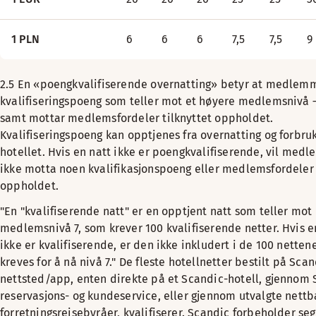
1 PLN
6
6
6
7,5
7,5
9
2.5 En «poengkvalifiserende overnatting» betyr at medlemm
kvalifiseringspoeng som teller mot et høyere medlemsnivå –
samt mottar medlemsfordeler tilknyttet oppholdet.
Kvalifiseringspoeng kan opptjenes fra overnatting og forbru
hotellet. Hvis en natt ikke er poengkvalifiserende, vil med
ikke motta noen kvalifikasjonspoeng eller medlemsfordeler
oppholdet.
"En "kvalifiserende natt" er en opptjent natt som teller mot
medlemsnivå 7, som krever 100 kvalifiserende netter. Hvis e
ikke er kvalifiserende, er den ikke inkludert i de 100 nette
kreves for å nå nivå 7." De fleste hotellnetter bestilt på Sca
nettsted/app, enten direkte på et Scandic-hotell, gjennom 
reservasjons- og kundeservice, eller gjennom utvalgte nettb
forretningsreisebyråer, kvalifiserer. Scandic forbeholder seg 