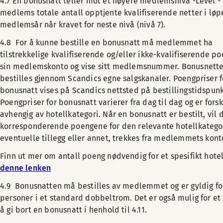
4.7 En bonusnatt teller mot et høyere medlemsnivå -Level - 
medlems totale antall opptjente kvalifiserende netter i løp
medlemsår når kravet for neste nivå (nivå 7).
4.8 For å kunne bestille en bonusnatt må medlemmet ha
tilstrekkelige kvalifiserende og/eller ikke-kvalifiserende p
sin medlemskonto og vise sitt medlemsnummer. Bonusnette
bestilles gjennom Scandics egne salgskanaler. Poengpriser f
bonusnatt vises på Scandics nettsted på bestillingstidspunk
Poengpriser for bonusnatt varierer fra dag til dag og er forsk
avhengig av hotellkategori. Når en bonusnatt er bestilt, vil 
korresponderende poengene for den relevante hotellkatego
eventuelle tillegg eller annet, trekkes fra medlemmets kont
Finn ut mer om antall poeng nødvendig for et spesifikt hote
denne lenken
4.9 Bonusnatten må bestilles av medlemmet og er gyldig fo
personer i et standard dobbeltrom. Det er også mulig for e
å gi bort en bonusnatt i henhold til 4.11.