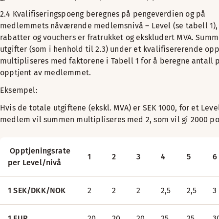
2.4 Kvalifiseringspoeng beregnes på pengeverdien og på
medlemmets nåværende medlemsnivå – Level (se tabell 1), 
rabatter og vouchers er fratrukket og ekskludert MVA. Sum
utgifter (som i henhold til 2.3) under et kvalifisererende op
multipliseres med faktorene i Tabell 1 for å beregne antall
opptjent av medlemmet.
Eksempel:
Hvis de totale utgiftene (ekskl. MVA) er SEK 1000, for et Level
medlem vil summen multipliseres med 2, som vil gi 2000 p
Opptjeningsrate
1
2
3
4
5
6
per Level/nivå
1 SEK/DKK/NOK
2
2
2
2,5
2,5
3
1 EUR
20
20
20
25
25
3