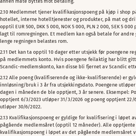
annen måte byttes mot betaling.
2.10 Medlemmet tjener kvalifikasjonspoeng på kjøp i shop p
hotellet, interne hotelltjenester og produkter, på mat og dri
opptil
EUR 500, DKK 5 000, NOK 5 000, PLN 2 000, SEK 5 000 
lagt til romregningen. Et medlem kan også betale for andre 
lenge regningen belastes rom.
2.11 Det kan ta opptil 10 dager etter utsjekk før poengene re
på medlemmets konto. Hvis poengene feilaktig har blitt gitt 
Scandic-medlemskonto, kan disse bli fjernet av Scandic ett
2.12 Alle poeng (kvalifiserende og ikke-kvalifiserende) er gyl
innløsning/bruk i 3 år fra utsjekkingsdato. Poengene utløper
dagen i måneden de ble opptjent, 3 år senere. Eksempel: P
opptjent 6/3/2023 utløper 31/3/2026 og poeng opptjent 22/
utløper 30/6/2022.
2.13 Kvalifikasjonspoeng er gyldige for kvalifisering i løpet a
pågående medlemsåret (opptil 12 måneder). Alle opptjente
kvalifikasjonspoeng i løpet av det pågående medlemsåret vi