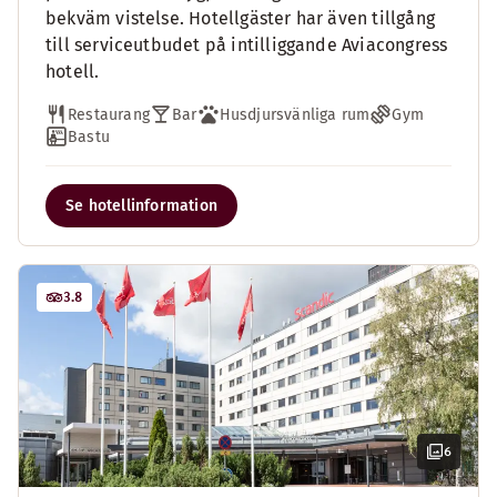
bekväm vistelse. Hotellgäster har även tillgång
till serviceutbudet på intilliggande Aviacongress
hotell.
Restaurang
Bar
Husdjursvänliga rum
Gym
Bastu
Se hotellinformation
3.8
6