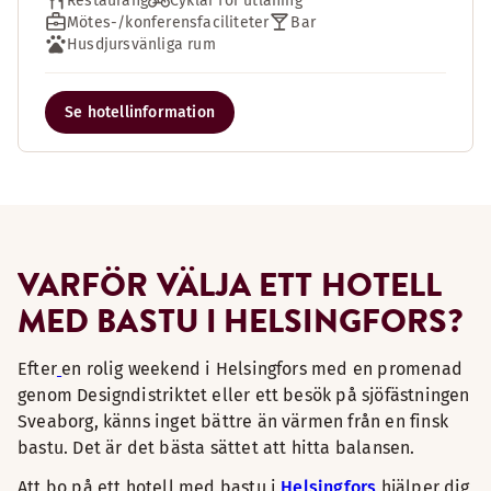
Restaurang
Cyklar för utlåning
Mötes-/konferensfaciliteter
Bar
Husdjursvänliga rum
Se hotellinformation
VARFÖR VÄLJA ETT HOTELL
MED BASTU I HELSINGFORS?
Efter
en rolig weekend i Helsingfors med en promenad
genom Designdistriktet eller ett besök på sjöfästningen
Sveaborg, känns inget bättre än värmen från en finsk
bastu. Det är det bästa sättet att hitta balansen.
Att bo på ett hotell med bastu i
Helsingfors
hjälper dig