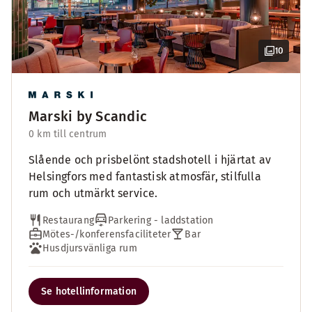
10
Marski by Scandic
0 km till centrum
Slående och prisbelönt stadshotell i hjärtat av
Helsingfors med fantastisk atmosfär, stilfulla
rum och utmärkt service.
Restaurang
Parkering - laddstation
Mötes-/konferensfaciliteter
Bar
Husdjursvänliga rum
Se hotellinformation