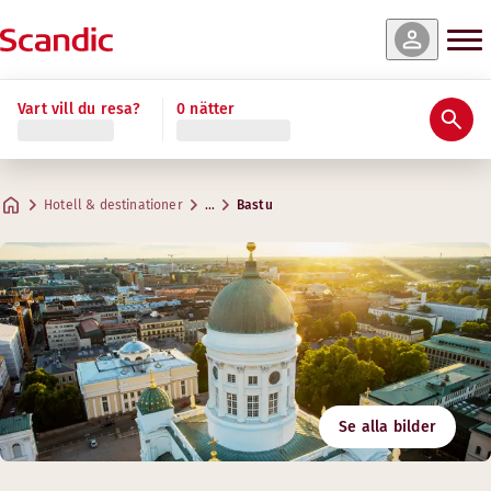
Vart vill du resa?
0 nätter
Hotell & destinationer
…
Bastu
Se alla bilder