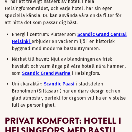
Vi har ett trevligt nätverk av hotell i hela
Helsingforsområdet, och varje hotell har sin egen
speciella känsla. Du kan använda våra enkla filter för
att hitta det som passar dig bäst.
Energi i centrum: Platser som
Scandic Grand Central
Helsinki
erbjuder en vacker miljö i en historisk
byggnad med moderna bastuutrymmen.
Närhet till havet: Njut av blandningen av frisk
havsluft och varm ånga på våra hotell nära hamnen,
som
Scandic Grand Marina
i Helsingfors.
Unik karaktär:
Scandic Paasi
i stadsdelen
Broholmen (Siltasaari) har en djärv design och en
glad atmosfär, perfekt för dig som vill ha en vistelse
full av personlighet.
PRIVAT KOMFORT: HOTELL I
HELSINGFORS MED BASTU