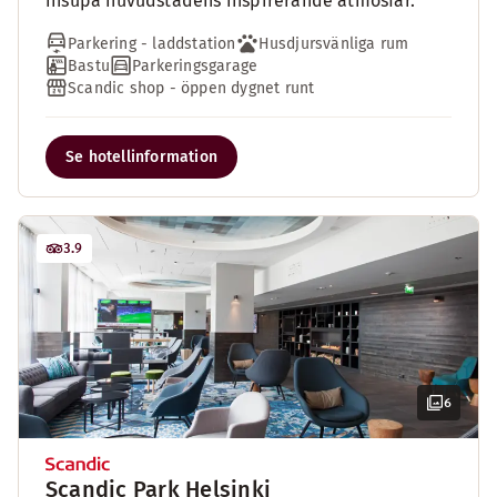
insupa huvudstadens inspirerande atmosfär.
Parkering - laddstation
Husdjursvänliga rum
Bastu
Parkeringsgarage
Scandic shop - öppen dygnet runt
Se hotellinformation
3.9
6
Scandic Park Helsinki