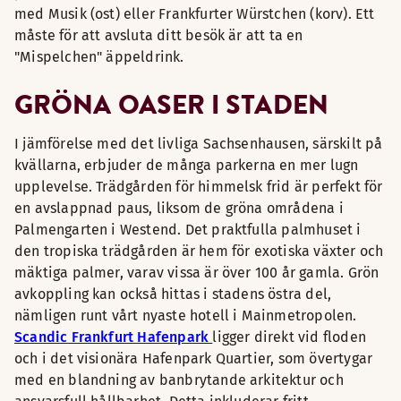
med Musik (ost) eller Frankfurter Würstchen (korv). Ett
måste för att avsluta ditt besök är att ta en
"Mispelchen" äppeldrink.
GRÖNA OASER I STADEN
I jämförelse med det livliga Sachsenhausen, särskilt på
kvällarna, erbjuder de många parkerna en mer lugn
upplevelse. Trädgården för himmelsk frid är perfekt för
en avslappnad paus, liksom de gröna områdena i
Palmengarten i Westend. Det praktfulla palmhuset i
den tropiska trädgården är hem för exotiska växter och
mäktiga palmer, varav vissa är över 100 år gamla. Grön
avkoppling kan också hittas i stadens östra del,
nämligen runt vårt nyaste hotell i Mainmetropolen.
Scandic Frankfurt Hafenpark
ligger direkt vid floden
och i det visionära Hafenpark Quartier, som övertygar
med en blandning av banbrytande arkitektur och