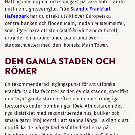
Håll ögonen öppna, och som gäst på våra hotell är du
mitt i en sightseeingtur. Från
Scandic Frankfurt
Hafenpark
har du direkt utsikt över Europeiska
centralbanken och floden Main, medan Museumsufer,
som ligger bara ett stenkast från vårt andra hotell,
erbjuder en imponerande panorama över
stadssilhuetten med den ikoniska Main Tower.
DEN GAMLA STADEN OCH
RÖMER
En rekommenderad utgångspunkt för att utforska
Frankfurts olika facetter är den gamla staden, specifikt
den "nya" gamla staden eftersom den ursprungliga
förstördes under bombningar 1944. Atmosfären i det
nya distriktet med rekonstruerade hus, butiker och
smala gator inbjuder till att stanna länge. Ta dig tid att
upptäcka de många kärleksfulla detaljerna på
fasaderna, som "Haus der Goldenen Waage". Nästa