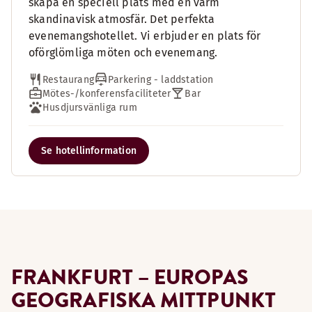
skapa en speciell plats med en varm
skandinavisk atmosfär. Det perfekta
evenemangshotellet. Vi erbjuder en plats för
oförglömliga möten och evenemang.
Restaurang
Parkering - laddstation
Mötes-/konferensfaciliteter
Bar
Husdjursvänliga rum
Se hotellinformation
FRANKFURT – EUROPAS
GEOGRAFISKA MITTPUNKT