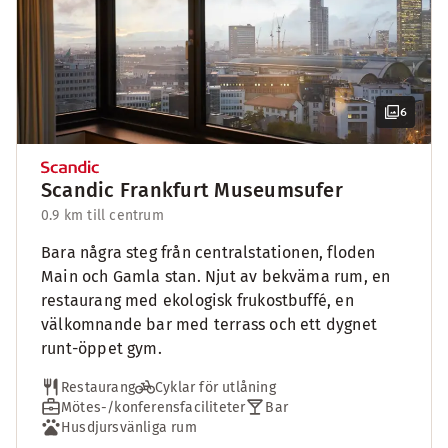
6
Scandic Frankfurt Museumsufer
0.9 km till centrum
Bara några steg från centralstationen, floden
Main och Gamla stan. Njut av bekväma rum, en
restaurang med ekologisk frukostbuffé, en
välkomnande bar med terrass och ett dygnet
runt-öppet gym.
Restaurang
Cyklar för utlåning
Mötes-/konferensfaciliteter
Bar
Husdjursvänliga rum