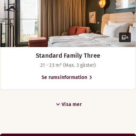
minuter, och till Frankfurts
centralstation (Hauptbahnhof) på
bara 22 minuter.
6
Standard Family Three
21 - 23 m² (Max. 3 gäster)
Se rumsinformation
Visa mer