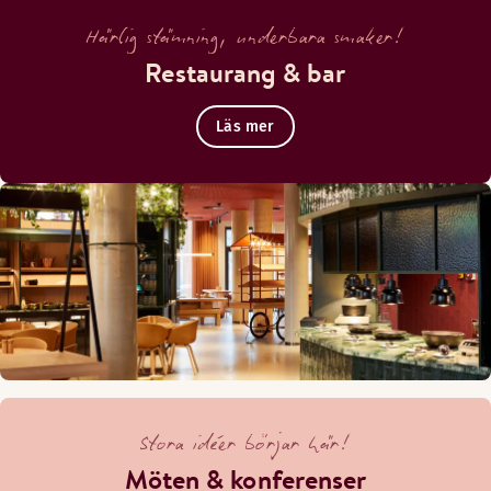
Härlig stämning, underbara smaker!
Restaurang & bar
Läs mer
Stora idéer börjar här!
Möten & konferenser