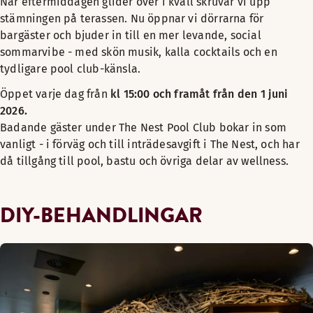
När eftermiddagen glider över i kväll skruvar vi upp
stämningen på terassen. Nu öppnar vi dörrarna för
bargäster och bjuder in till en mer levande, social
sommarvibe - med skön musik, kalla cocktails och en
tydligare pool club-känsla.
Öppet varje dag från
kl 15:00 och framåt från den 1 juni
2026.
Badande gäster under The Nest Pool Club bokar in som
vanligt - i förväg och till inträdesavgift i The Nest, och har
då tillgång till pool, bastu och övriga delar av wellness.
DIY-BEHANDLINGAR