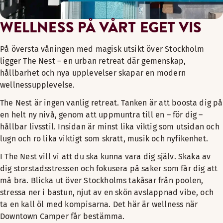
WELLNESS PÅ VÅRT EGET VIS
På översta våningen med magisk utsikt över Stockholm
ligger The Nest – en urban retreat där gemenskap,
hållbarhet och nya upplevelser skapar en modern
wellnessupplevelse.
The Nest är ingen vanlig retreat. Tanken är att boosta dig på
en helt ny nivå, genom att uppmuntra till en – för dig –
hållbar livsstil. Insidan är minst lika viktig som utsidan och
lugn och ro lika viktigt som skratt, musik och nyfikenhet.
I The Nest vill vi att du ska kunna vara dig själv. Skaka av
dig storstadsstressen och fokusera på saker som får dig att
må bra. Blicka ut över Stockholms takåsar från poolen,
stressa ner i bastun, njut av en skön avslappnad vibe, och
ta en kall öl med kompisarna. Det här är wellness när
Downtown Camper får bestämma.