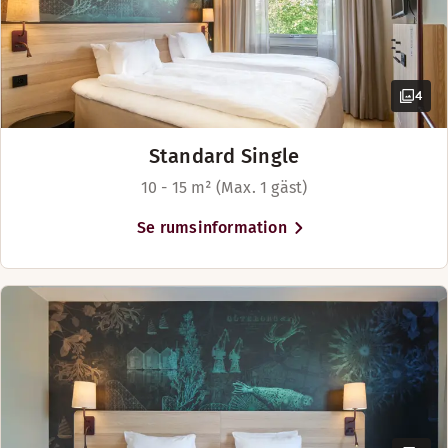
Kontantfritt hotell
4
Kaffe – i receptionen mot kostnad
Standard Single
Bagageförvaring - fri
10 - 15 m² (Max. 1 gäst)
Se rumsinformation
Wellness och bastu (entréavgift, åldersgräns 16+ 