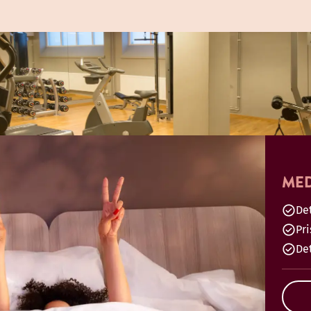
MED
Det
Pr
De