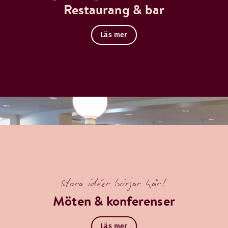
Restaurang & bar
Läs mer
Stora idéer börjar här!
Möten & konferenser
Läs mer