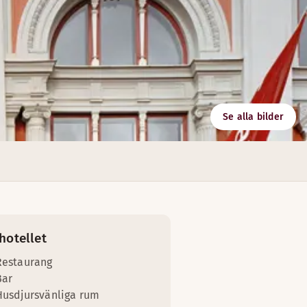
Se alla bilder
 Välkommen att boka bord.
hotellet
Restaurang
Bar
Husdjursvänliga rum