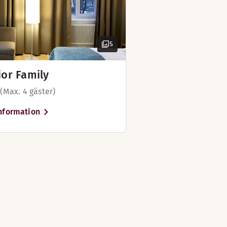
5
ior Family
 (Max. 4 gäster)
nformation