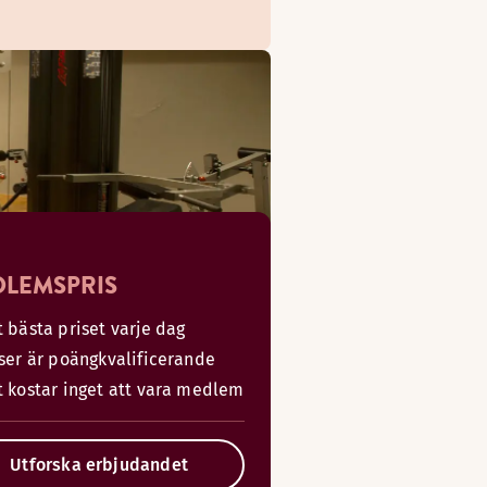
LEMSPRIS
 bästa priset varje dag
iser är poängkvalificerande
t kostar inget att vara medlem
Utforska erbjudandet