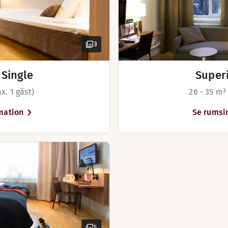
3
Single
Super
x. 1 gäst)
26 - 35 m²
mation
Se rumsi
5