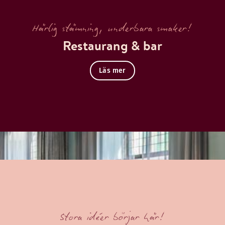
Härlig stämning, underbara smaker!
Restaurang & bar
Läs mer
Stora idéer börjar här!