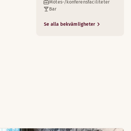
Mötes-/konferensfaciliteter
Bar
Se alla bekvämligheter
3
t på fickan.
4
se på TV en stund innan ni somnar gott i bekväma sängar.