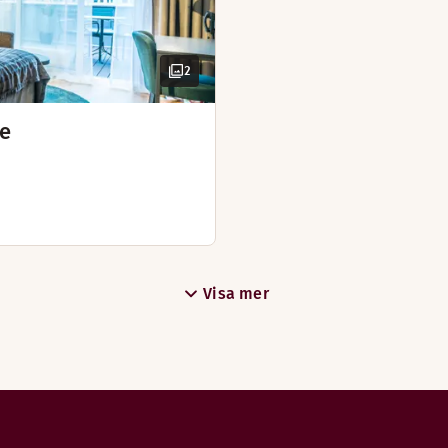
2
ee
t om plats för flera. Sov skönt i härligt stor säng, håll ett 
Visa mer