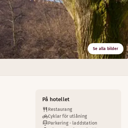
Se alla bilder
oka bord.
rna att lyckas med ditt möte. Högst upp i huset erbjuder vi
På hotellet
Restaurang
Cyklar för utlåning
Parkering - laddstation