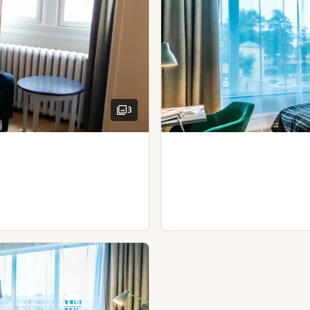
Fritt wifi
personer. Rummen är utrustade med en bäddfåtölj. Rummet har
Ventilation på rummet
Terrass (tillgänglig i vissa r
Schampo
Bäddsoffa
Duschtvål
Pentry
Balsam
Strykjärn och strykbräda
3
Balkong (tillgänglig 
Skrivbord och stol
Strykjärn och stryk
Hårtork
Skrivbord och stol
Hårtork
dagsrum. Här behöver ni inte slåss om badrummet, det finns t