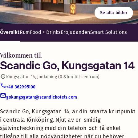
Fritt wifi
Se alla bilder
Äta här eller ta med, här behöver du aldrig gå hungrig. Gott
Scandic Go, Kungsgatan 14,
Tvättrum
är din smarta knutpunkt i
Översikt
Rum
Food + Drinks
Erbjudanden
Smart Solutions
centrala Jönköping. Njut av
Kontantfritt hotell
en smidig självincheckning
med din telefon och få
Välkommen till
enkel tillgång till alla
Scandic Go, Kungsgatan 14
Luggage Lockers
nödvändigheter när du
Kungsgatan 14, Jönköping (0.8 km till centrum)
behöver dem. Om du gillar
Strykrum
prisvärda och flexibla
+46 362995100
hotellvisteler är detta
gokungsgatan@scandichotels.com
något för dig!
Café
Scandic Go, Kungsgatan 14, är din smarta knutpunkt
Säg hej till ett nytt sätt att bo
i centrala Jönköping. Njut av en smidig
Food + Drinks 24-7
på hotell med Scandic Go. Vi
självincheckning med din telefon och få enkel
har skalat bort allt oväsentligt
tillgång till alla nödvändigheter när du behöver