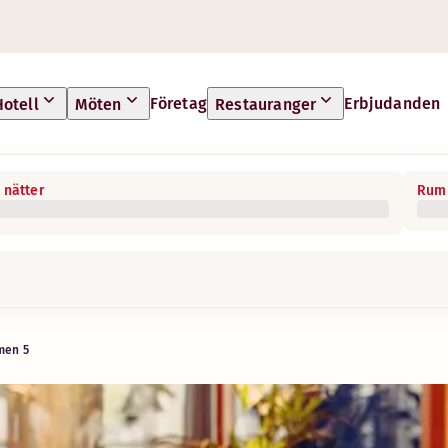
Företag
Erbjudanden
Hotell
Möten
Restauranger
 nätter
Rum 
eda ut några grejer. Här kommer grundkursen. Och nå
men 5