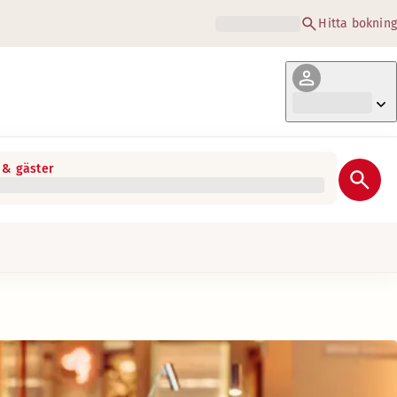
Hitta bokning
& gäster
gra av våra lokala favoriter.