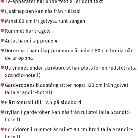
TV-apparater har undertext eller dold text
Ljusknappen kan nås från rullstol
Minst 80 cm fri golvyta runt sängen
Rummet har trägolv
Antal handikapprum: 4
Dörrarna i handikapprummen är minst 80 cm breda när
de är öppna
Utrymmet under skrivbordet har plats för en rullstol (alla
Scandic-hotell)
Garderobens klädstång sitter högst 120 cm från golvet
(alla Scandic-hotell)
Fjärrkontroll till TV:n på sidobord
Hyllan i garderoben kan nås från rullstol (alla Scandic-
hotell)
Korridoren i rummet är minst 80 cm bred (alla Scandic-
hotell)