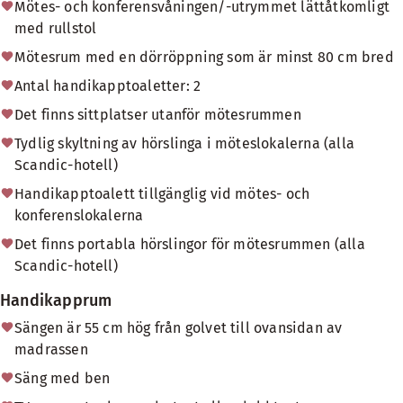
Mötes- och konferensvåningen/-utrymmet lättåtkomligt
med rullstol
Mötesrum med en dörröppning som är minst 80 cm bred
Antal handikapptoaletter: 2
Det finns sittplatser utanför mötesrummen
Tydlig skyltning av hörslinga i möteslokalerna (alla
Scandic-hotell)
Handikapptoalett tillgänglig vid mötes- och
konferenslokalerna
Det finns portabla hörslingor för mötesrummen (alla
Scandic-hotell)
Handikapprum
Sängen är 55 cm hög från golvet till ovansidan av
madrassen
Säng med ben