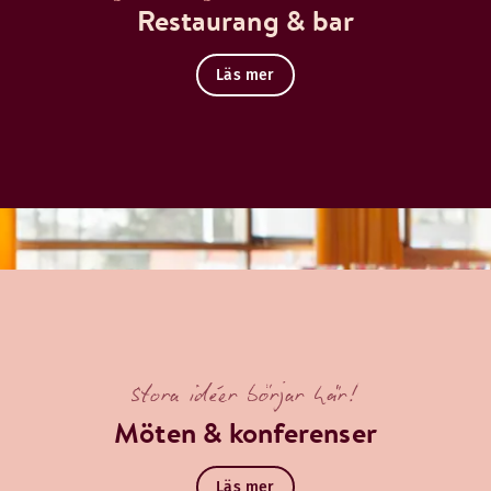
Restaurang & bar
Läs mer
Stora idéer börjar här!
Möten & konferenser
Läs mer