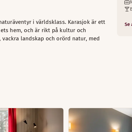
ngar (tillgänglig i vissa rum)
/te
ch stol
rtiklar
turäventyr i världsklass. Karasjok är ett
Se 
e rum (tillgänglig i vissa rum)
ts hem, och är rikt på kultur och
n, vackra landskap och orörd natur, med
utbud av rätter med inspiration från regionen.