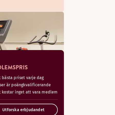
LEMSPRIS
 bästa priset varje dag
iser är poängkvalificerande
t kostar inget att vara medlem
Utforska erbjudandet