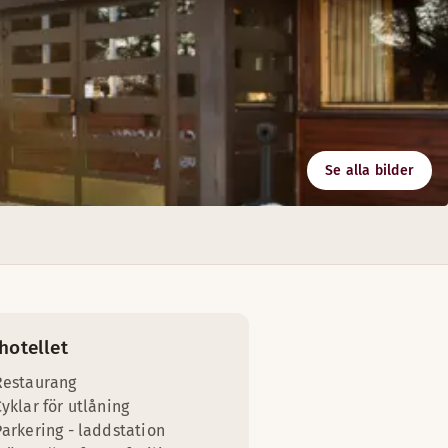
Se alla bilder
s efter dina behov, och de flesta av dem har naturligt dagsl
hotellet
Restaurang
yklar för utlåning
Parkering - laddstation