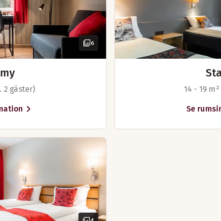
6
omy
St
. 2 gäster)
14 - 19 m²
mation
Se rumsi
4