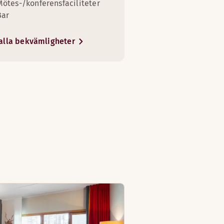
Mötes-/konferensfaciliteter
Bar
alla bekvämligheter