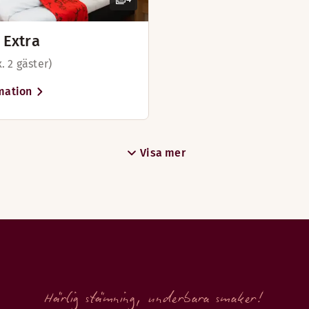
 Extra
. 2 gäster)
mation
Visa mer
Härlig stämning, underbara smaker!