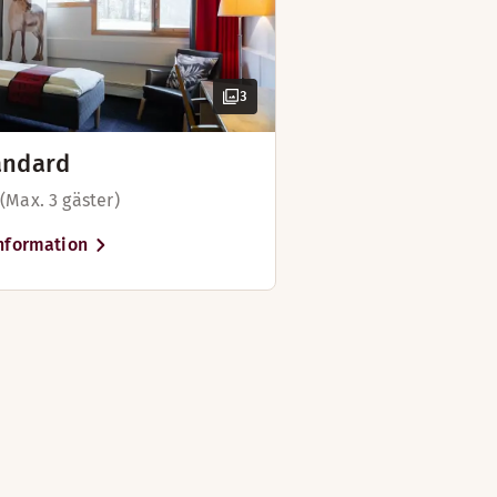
3
andard
 (Max. 3 gäster)
nformation