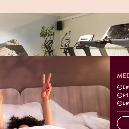
MED
Det
Pr
De