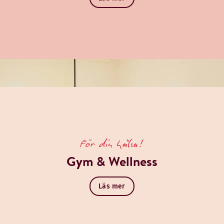
För din hälsa!
Gym & Wellness
Läs mer