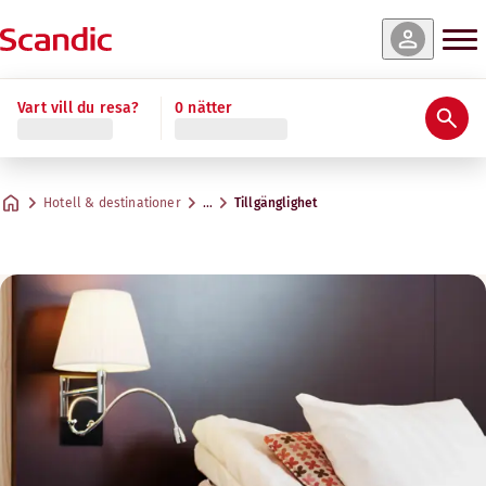
Vart vill du resa?
0 nätter
Hotell & destinationer
…
Tillgänglighet