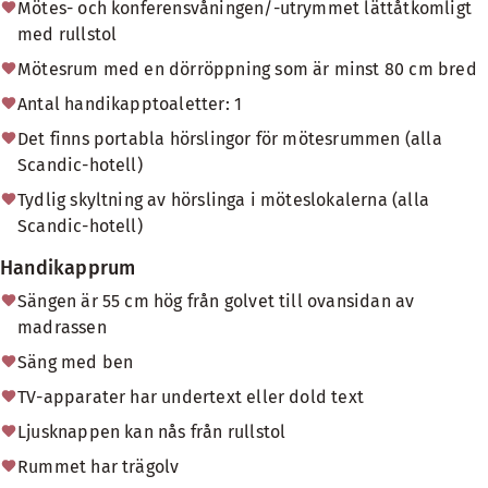
Mötes- och konferensvåningen/-utrymmet lättåtkomligt
med rullstol
Mötesrum med en dörröppning som är minst 80 cm bred
Antal handikapptoaletter: 1
Det finns portabla hörslingor för mötesrummen (alla
Scandic-hotell)
Tydlig skyltning av hörslinga i möteslokalerna (alla
Scandic-hotell)
Handikapprum
Sängen är 55 cm hög från golvet till ovansidan av
madrassen
Säng med ben
TV-apparater har undertext eller dold text
Ljusknappen kan nås från rullstol
Rummet har trägolv